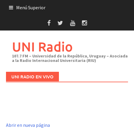
Saltar
Menú Superior
al
contenido
UNI Radio
107.7 FM – Universidad de la República, Uruguay – Asociada
a la Radio Internacional Universitaria (RIU)
UNI RADIO EN VIVO
Abrir en nueva página