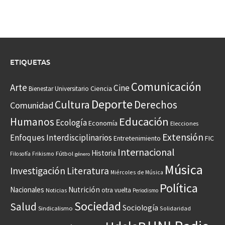
ETIQUETAS
Comunicación
Arte
Cine
Ciencia
Bienestar Universitario
Deporte
Cultura
Derechos
Comunidad
Educación
Humanos
Ecología
Economía
Elecciones
Extensión
Enfoques Interdisciplinarios
Entretenimiento
FIC
Internacional
Historia
Frikismo
Fútbol
Filosofía
género
Música
Investigación
Literatura
Miércoles de Música
Política
Nacionales
Nutrición
otra vuelta
Noticias
Periodismo
Sociedad
Salud
Sociología
Sindicalismo
Solidaridad