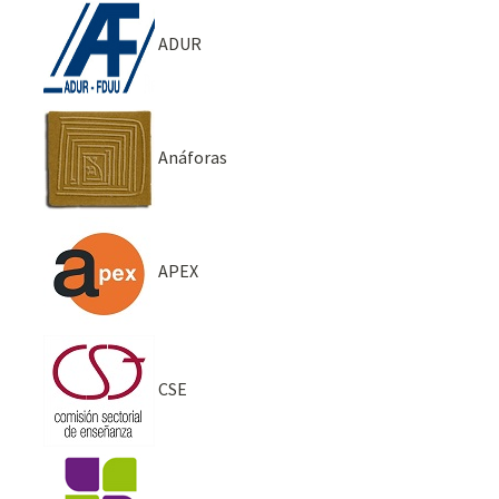
ADUR
Anáforas
APEX
CSE