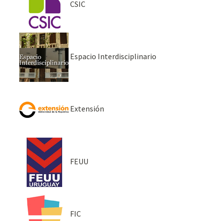
CSIC
Espacio Interdisciplinario
Extensión
FEUU
FIC