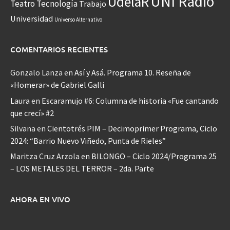
UNI Radio
UdelaR
Teatro
Tecnología
Trabajo
Universidad
Universo Alternativo
COMENTARIOS RECIENTES
Gonzalo Lanza
en
Así y Asá. Programa 10. Reseña de
«Homerar» de Gabriel Galli
Laura
en
Escaramujo #6: Columna de historia «Fue cantando
que crecí» #2
Silvana
en
Cientotrés PIM – Decimoprimer Programa, Ciclo
2024: “Barrio Nuevo Viñedo, Punta de Rieles”
Maritza Cruz Arzola
en
BILONGO – Ciclo 2024/Programa 25
– LOS METALES DEL TERROR – 2da. Parte
AHORA EN VIVO