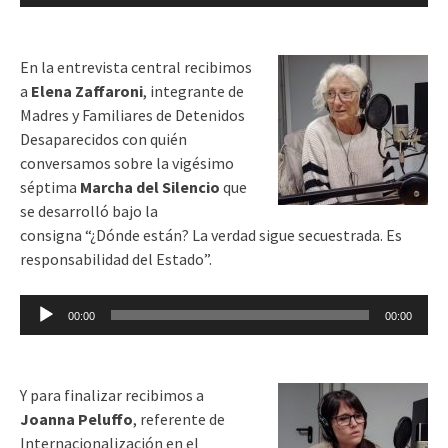
de
audio
En la entrevista central recibimos
a
Elena Zaffaroni
, integrante de
Madres y Familiares de Detenidos
Desaparecidos con quién
conversamos sobre la vigésimo
séptima
Marcha del Silencio
que
se desarrolló bajo la
consigna
“¿Dónde están? La verdad sigue secuestrada. Es
responsabilidad del Estado”.
Reproductor
00:00
00:00
de
audio
Y para finalizar recibimos a
Joanna Peluffo
, referente de
Internacionalización en el