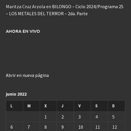
Maritza Cruz Arzola
en
BILONGO – Ciclo 2024/Programa 25
– LOS METALES DEL TERROR – 2da. Parte
AHORA EN VIVO
Abrir en nueva página
junio 2022
L
M
X
J
V
S
D
1
2
3
4
5
6
7
8
9
10
11
12