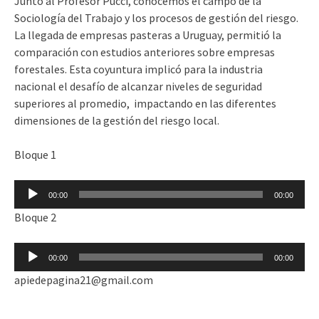
Junto al Profesor Pucci, conocemos el campo de la
Sociología del Trabajo y los procesos de gestión del riesgo.
La llegada de empresas pasteras a Uruguay, permitió la
comparación con estudios anteriores sobre empresas
forestales. Esta coyuntura implicó para la industria
nacional el desafío de alcanzar niveles de seguridad
superiores al promedio, impactando en las diferentes
dimensiones de la gestión del riesgo local.
Bloque 1
Reproductor
00:00
00:00
de
Bloque 2
audio
Reproductor
00:00
00:00
de
apiedepagina21@gmail.com
audio