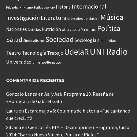
Internacional
Historia
Frikismo
Fútbol
Filosofía
género
Música
Investigación
Literatura
Miércoles de Música
Política
Nacionales
Nutrición
otra vuelta
Noticias
Periodismo
Sociedad
Salud
Sociología
Sindicalismo
Solidaridad
UNI Radio
UdelaR
Teatro
Tecnología
Trabajo
Universidad
Universo Alternativo
COMENTARIOS RECIENTES
Gonzalo Lanza
en
Así y Asá. Programa 10. Reseña de
«Homerar» de Gabriel Galli
Laura
en
Escaramujo #6: Columna de historia «Fue cantando
que crecí» #2
Silvana
en
Cientotrés PIM – Decimoprimer Programa, Ciclo
2024: “Barrio Nuevo Viñedo, Punta de Rieles”