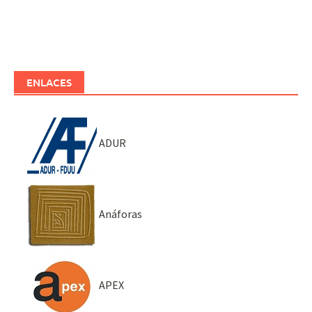
ENLACES
ADUR
Anáforas
APEX