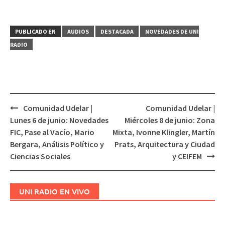
PUBLICADO EN
AUDIOS
DESTACADA
NOVEDADES DE UNI
RADIO
Comunidad Udelar |
Comunidad Udelar |
Navegación
Lunes 6 de junio: Novedades
Miércoles 8 de junio: Zona
de
FIC, Pase al Vacío, Mario
Mixta, Ivonne Klingler, Martín
entradas
Bergara, Análisis Político y
Prats, Arquitectura y Ciudad
Ciencias Sociales
y CEIFEM
UNI RADIO EN VIVO