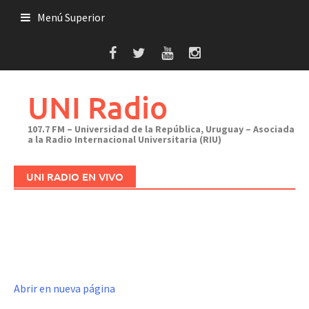
Saltar
Menú Superior
al
contenido
UNI Radio
107.7 FM – Universidad de la República, Uruguay – Asociada
a la Radio Internacional Universitaria (RIU)
UNI RADIO EN VIVO
Abrir en nueva página