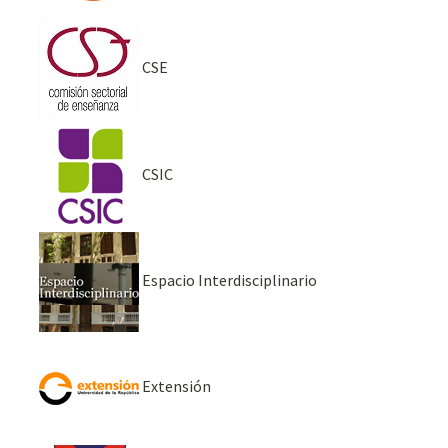
CSE
CSIC
Espacio Interdisciplinario
Extensión