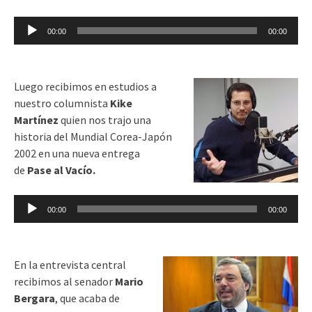
Reproductor
00:00
00:00
de
audio
Luego recibimos en estudios a
nuestro columnista
Kike
Martínez
quien nos trajo una
historia del Mundial Corea-Japón
2002 en una nueva entrega
de
Pase al Vacío.
Reproductor
00:00
00:00
de
audio
En la entrevista central
recibimos al senador
Mario
Bergara
, que acaba de