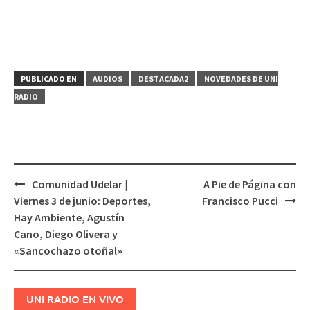
audio
PUBLICADO EN
AUDIOS
DESTACADA2
NOVEDADES DE UNI
RADIO
Comunidad Udelar |
A Pie de Página con
Navegación
Viernes 3 de junio: Deportes,
Francisco Pucci
de
Hay Ambiente, Agustín
entradas
Cano, Diego Olivera y
«Sancochazo otoñal»
UNI RADIO EN VIVO