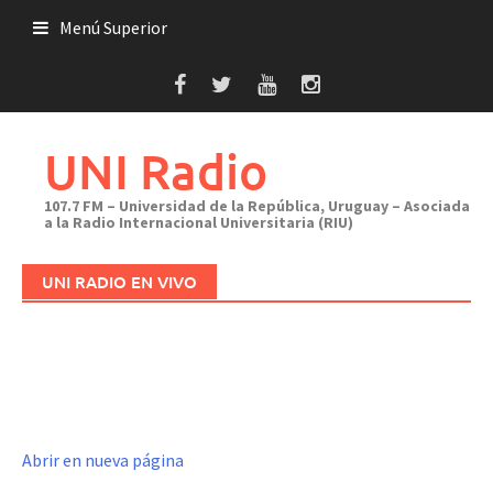
Saltar
Menú Superior
al
contenido
UNI Radio
107.7 FM – Universidad de la República, Uruguay – Asociada
a la Radio Internacional Universitaria (RIU)
UNI RADIO EN VIVO
Abrir en nueva página