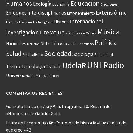
Educación
Humanos
Ecología
Economía
Elecciones
Extensión
Enfoques Interdisciplinarios
Entretenimiento
FIC
Internacional
Historia
Frikismo
Fútbol
Filosofía
género
Música
Investigación
Literatura
Miércoles de Música
Política
Nacionales
Nutrición
otra vuelta
Noticias
Periodismo
Sociedad
Salud
Sociología
Sindicalismo
Solidaridad
UNI Radio
UdelaR
Teatro
Tecnología
Trabajo
Universidad
Universo Alternativo
COMENTARIOS RECIENTES
Gonzalo Lanza
en
Así y Asá. Programa 10. Reseña de
«Homerar» de Gabriel Galli
Laura
en
Escaramujo #6: Columna de historia «Fue cantando
que crecí» #2