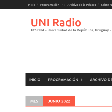
Saltar
Inicio
Programación
Archivo de la Palabra
Sobre N
al
contenido
UNI Radio
107.7 FM – Universidad de la República, Uruguay – 
INICIO
PROGRAMACIÓN
ARCHIVO DE
MES
JUNIO 2022