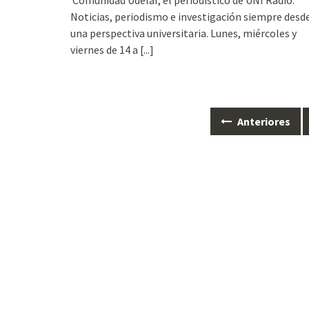
Noticias, periodismo e investigación siempre desd
una perspectiva universitaria. Lunes, miércoles y
viernes de 14 a
[...]
Anteriores
Ir
a
las
entradas