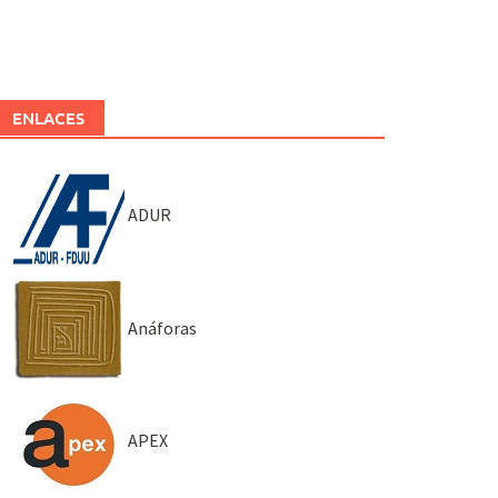
ENLACES
ADUR
Anáforas
APEX