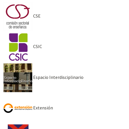
CSE
CSIC
Espacio Interdisciplinario
Extensión