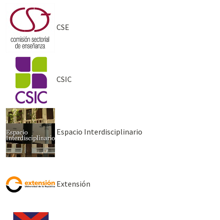
CSE
CSIC
Espacio Interdisciplinario
Extensión