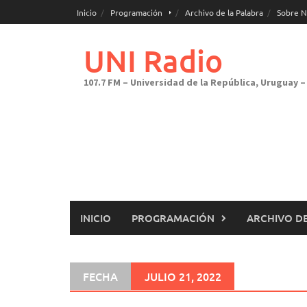
Saltar
Inicio
Programación
Archivo de la Palabra
Sobre N
al
contenido
UNI Radio
107.7 FM – Universidad de la República, Uruguay – 
INICIO
PROGRAMACIÓN
ARCHIVO DE
FECHA
JULIO 21, 2022