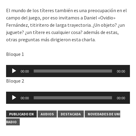
El mundo de los títeres también es una preocupación en el
campo del juego, por eso invitamos a Daniel «Ovidio»
Fernández, titiritero de larga trayectoria. ¿Un objeto? ¿un
juguete? ¿un títere es cualquier cosa? además de estas,
otras preguntas más dirigieron esta charla.
Bloque 1
Reproductor
00:00
00:00
de
Bloque 2
audio
Reproductor
00:00
00:00
de
audio
PUBLICADO EN
AUDIOS
DESTACADA
NOVEDADES DE UNI
RADIO