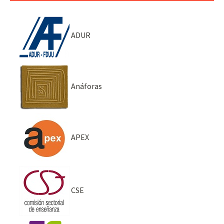
ADUR
Anáforas
APEX
CSE