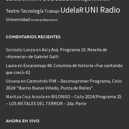
UNI Radio
UdelaR
Teatro
Tecnología
Trabajo
Universidad
Universo Alternativo
COMENTARIOS RECIENTES
Gonzalo Lanza
en
Así y Asá. Programa 10. Reseña de
«Homerar» de Gabriel Galli
Laura
en
Escaramujo #6: Columna de historia «Fue cantando
que crecí» #2
Silvana
en
Cientotrés PIM – Decimoprimer Programa, Ciclo
2024: “Barrio Nuevo Viñedo, Punta de Rieles”
Maritza Cruz Arzola
en
BILONGO – Ciclo 2024/Programa 25
– LOS METALES DEL TERROR – 2da. Parte
AHORA EN VIVO