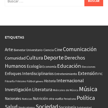
ETIQUETAS
Comunicación
Arte
Cine
Ciencia
Bienestar Universitario
Deporte
Cultura
Derechos
Comunidad
Educación
Humanos
Ecología
Economía
Elecciones
Extensión
Enfoques Interdisciplinarios
Entretenimiento
FIC
Internacional
Historia
Frikismo
Fútbol
Filosofía
género
Música
Investigación
Literatura
Miércoles de Música
Política
Nacionales
Nutrición
otra vuelta
Noticias
Periodismo
Sociedad
Salud
Sociología
Sindicalismo
Solidaridad