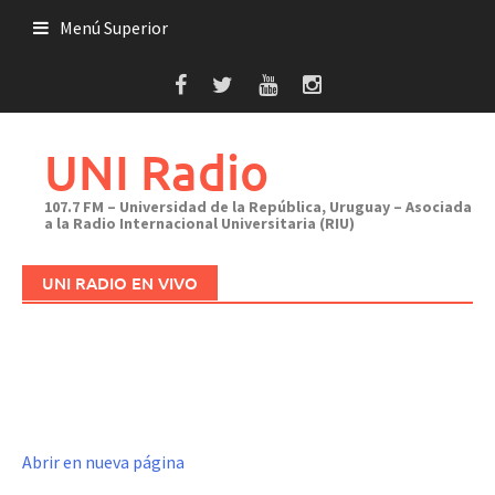
Saltar
Menú Superior
al
contenido
UNI Radio
107.7 FM – Universidad de la República, Uruguay – Asociada
a la Radio Internacional Universitaria (RIU)
UNI RADIO EN VIVO
Abrir en nueva página