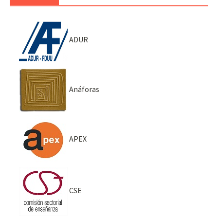
ADUR
Anáforas
APEX
CSE