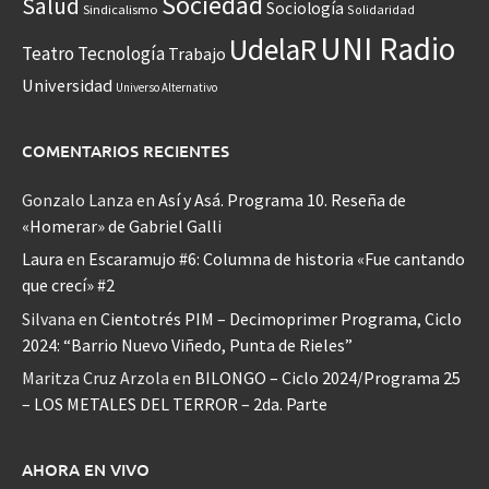
Sociedad
Salud
Sociología
Sindicalismo
Solidaridad
UNI Radio
UdelaR
Teatro
Tecnología
Trabajo
Universidad
Universo Alternativo
COMENTARIOS RECIENTES
Gonzalo Lanza
en
Así y Asá. Programa 10. Reseña de
«Homerar» de Gabriel Galli
Laura
en
Escaramujo #6: Columna de historia «Fue cantando
que crecí» #2
Silvana
en
Cientotrés PIM – Decimoprimer Programa, Ciclo
2024: “Barrio Nuevo Viñedo, Punta de Rieles”
Maritza Cruz Arzola
en
BILONGO – Ciclo 2024/Programa 25
– LOS METALES DEL TERROR – 2da. Parte
AHORA EN VIVO