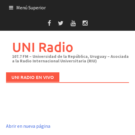
Saltar
Menú Superior
al
contenido
UNI Radio
107.7 FM – Universidad de la República, Uruguay – Asociada
a la Radio Internacional Universitaria (RIU)
UNI RADIO EN VIVO
Abrir en nueva página