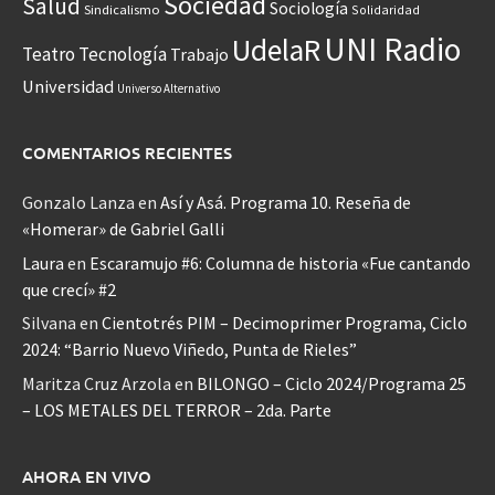
Sociedad
Salud
Sociología
Sindicalismo
Solidaridad
UNI Radio
UdelaR
Teatro
Tecnología
Trabajo
Universidad
Universo Alternativo
COMENTARIOS RECIENTES
Gonzalo Lanza
en
Así y Asá. Programa 10. Reseña de
«Homerar» de Gabriel Galli
Laura
en
Escaramujo #6: Columna de historia «Fue cantando
que crecí» #2
Silvana
en
Cientotrés PIM – Decimoprimer Programa, Ciclo
2024: “Barrio Nuevo Viñedo, Punta de Rieles”
Maritza Cruz Arzola
en
BILONGO – Ciclo 2024/Programa 25
– LOS METALES DEL TERROR – 2da. Parte
AHORA EN VIVO