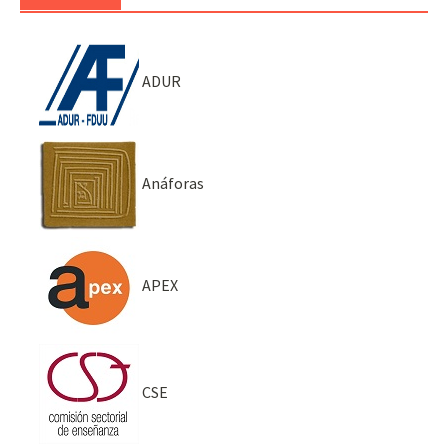
ADUR
Anáforas
APEX
CSE