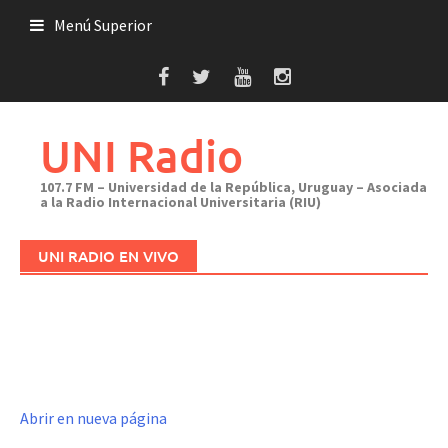
Saltar
Menú Superior
al
contenido
UNI Radio
107.7 FM – Universidad de la República, Uruguay – Asociada
a la Radio Internacional Universitaria (RIU)
UNI RADIO EN VIVO
Abrir en nueva página