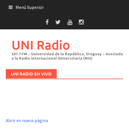
Saltar
Menú Superior
al
contenido
UNI Radio
107.7 FM – Universidad de la República, Uruguay – Asociada
a la Radio Internacional Universitaria (RIU)
UNI RADIO EN VIVO
Abrir en nueva página