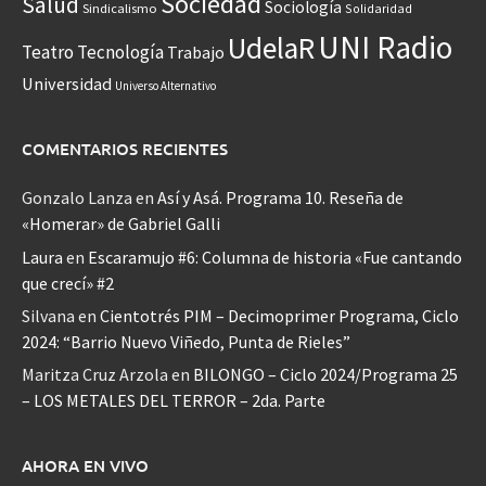
Sociedad
Salud
Sociología
Sindicalismo
Solidaridad
UNI Radio
UdelaR
Teatro
Tecnología
Trabajo
Universidad
Universo Alternativo
COMENTARIOS RECIENTES
Gonzalo Lanza
en
Así y Asá. Programa 10. Reseña de
«Homerar» de Gabriel Galli
Laura
en
Escaramujo #6: Columna de historia «Fue cantando
que crecí» #2
Silvana
en
Cientotrés PIM – Decimoprimer Programa, Ciclo
2024: “Barrio Nuevo Viñedo, Punta de Rieles”
Maritza Cruz Arzola
en
BILONGO – Ciclo 2024/Programa 25
– LOS METALES DEL TERROR – 2da. Parte
AHORA EN VIVO