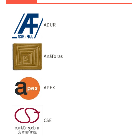
ADUR
Anáforas
APEX
CSE