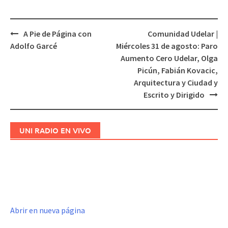
A Pie de Página con
Comunidad Udelar |
Navegación
Adolfo Garcé
Miércoles 31 de agosto: Paro
de
Aumento Cero Udelar, Olga
entradas
Picún, Fabián Kovacic,
Arquitectura y Ciudad y
Escrito y Dirigido
UNI RADIO EN VIVO
Abrir en nueva página