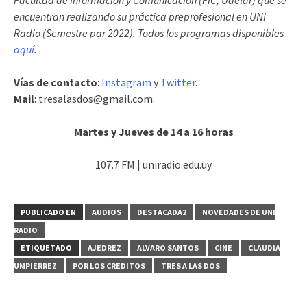
encuentran realizando su práctica preprofesional en UNI
Radio (Semestre par 2022). Todos los programas disponibles
aquí
.
Vías de contacto
:
Instagram
y
Twitter
.
Mail
: tresalasdos@gmail.com.
Martes y Jueves de 14 a 16 horas
107.7 FM | uniradio.edu.uy
PUBLICADO EN
AUDIOS
DESTACADA2
NOVEDADES DE UNI
RADIO
ETIQUETADO
AJEDREZ
ALVARO SANTOS
CINE
CLAUDIA
UMPIERREZ
POR LOS CREDITOS
TRES A LAS DOS