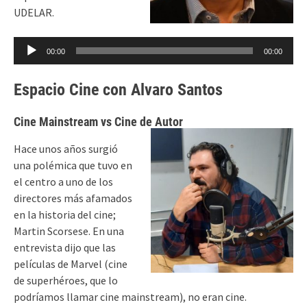
UDELAR.
Reproductor
00:00
00:00
de
audio
Espacio Cine con Alvaro Santos
Cine Mainstream vs Cine de Autor
Hace unos años surgió
una polémica que tuvo en
el centro a uno de los
directores más afamados
en la historia del cine;
Martin Scorsese. En una
entrevista dijo que las
películas de Marvel (cine
de superhéroes, que lo
podríamos llamar cine mainstream), no eran cine.