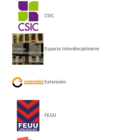
CSIC
Espacio Interdisciplinario
Extensión
FEUU