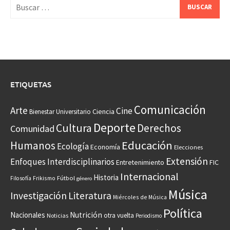
Buscar:
ETIQUETAS
Comunicación
Arte
Cine
Ciencia
Bienestar Universitario
Deporte
Cultura
Derechos
Comunidad
Educación
Humanos
Ecología
Economía
Elecciones
Extensión
Enfoques Interdisciplinarios
Entretenimiento
FIC
Internacional
Historia
Frikismo
Fútbol
Filosofía
género
Música
Investigación
Literatura
Miércoles de Música
Política
Nacionales
Nutrición
otra vuelta
Noticias
Periodismo