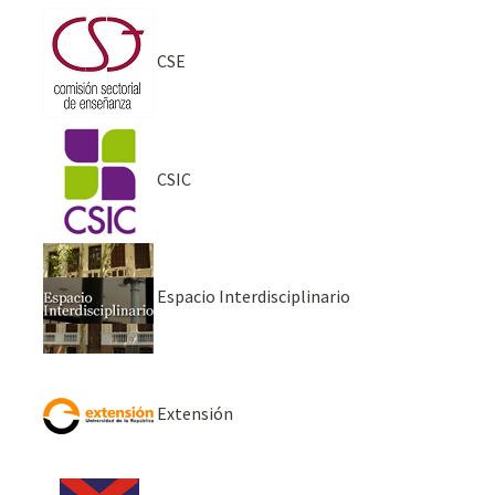
CSE
CSIC
Espacio Interdisciplinario
Extensión