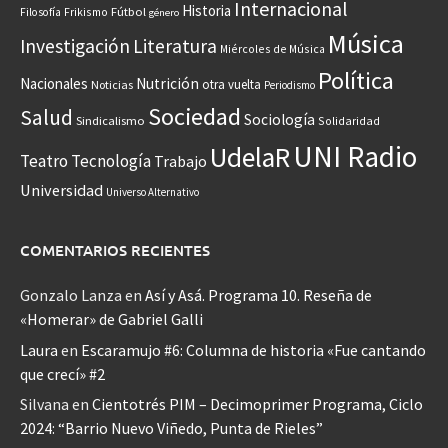
Internacional
Historia
Frikismo
Fútbol
Filosofía
género
Música
Investigación
Literatura
Miércoles de Música
Política
Nacionales
Nutrición
otra vuelta
Noticias
Periodismo
Sociedad
Salud
Sociología
Sindicalismo
Solidaridad
UNI Radio
UdelaR
Teatro
Tecnología
Trabajo
Universidad
Universo Alternativo
COMENTARIOS RECIENTES
Gonzalo Lanza
en
Así y Asá. Programa 10. Reseña de
«Homerar» de Gabriel Galli
Laura
en
Escaramujo #6: Columna de historia «Fue cantando
que crecí» #2
Silvana
en
Cientotrés PIM – Decimoprimer Programa, Ciclo
2024: “Barrio Nuevo Viñedo, Punta de Rieles”