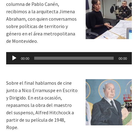
columna de Pablo Canén,
recibimos a la arquitecta Jimena
Abraham, con quien conversamos
sobre políticas de territorio y
género en el área metropolitana
de Montevideo.
Reproductor
00:00
00:00
de
audio
Sobre el final hablamos de cine
junto a Nico Erramuspe en Escrito
y Dirigido. En esta ocasión,
repasamos la obra del maestro
del suspenso, Alfred Hitchcock a
partir de su película de 1948,
Rope.