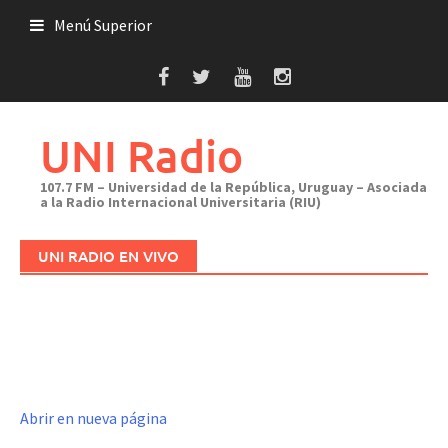
Saltar
Menú Superior
al
contenido
UNI Radio
107.7 FM – Universidad de la República, Uruguay – Asociada
a la Radio Internacional Universitaria (RIU)
UNI RADIO EN VIVO
Abrir en nueva página