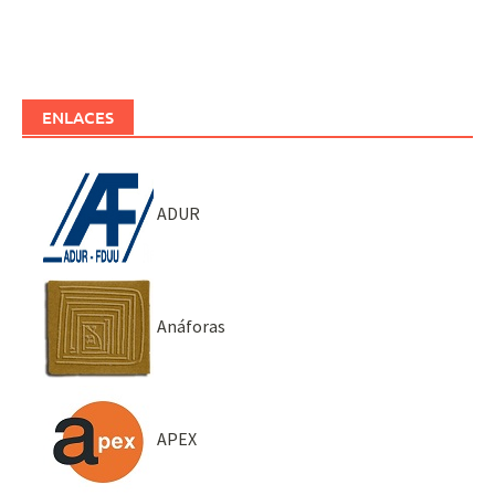
ENLACES
ADUR
Anáforas
APEX