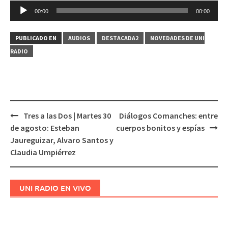
Reproductor
00:00
00:00
de
audio
PUBLICADO EN
AUDIOS
DESTACADA2
NOVEDADES DE UNI
RADIO
Tres a las Dos | Martes 30
Diálogos Comanches: entre
Navegación
de agosto: Esteban
cuerpos bonitos y espías
de
Jaureguizar, Alvaro Santos y
entradas
Claudia Umpiérrez
UNI RADIO EN VIVO