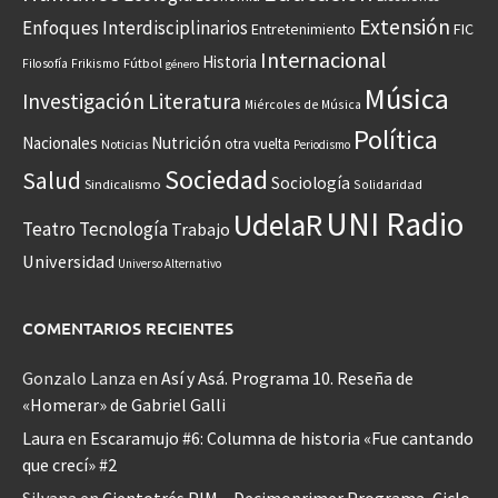
Extensión
Enfoques Interdisciplinarios
Entretenimiento
FIC
Internacional
Historia
Frikismo
Fútbol
Filosofía
género
Música
Investigación
Literatura
Miércoles de Música
Política
Nacionales
Nutrición
otra vuelta
Noticias
Periodismo
Sociedad
Salud
Sociología
Sindicalismo
Solidaridad
UNI Radio
UdelaR
Teatro
Tecnología
Trabajo
Universidad
Universo Alternativo
COMENTARIOS RECIENTES
Gonzalo Lanza
en
Así y Asá. Programa 10. Reseña de
«Homerar» de Gabriel Galli
Laura
en
Escaramujo #6: Columna de historia «Fue cantando
que crecí» #2