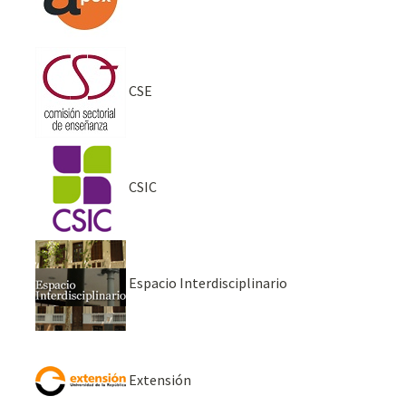
CSE
CSIC
Espacio Interdisciplinario
Extensión