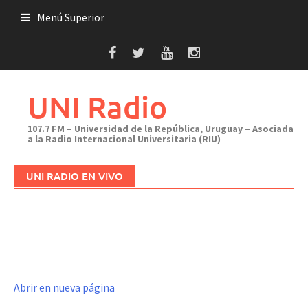
Saltar
Menú Superior
al
contenido
UNI Radio
107.7 FM – Universidad de la República, Uruguay – Asociada
a la Radio Internacional Universitaria (RIU)
UNI RADIO EN VIVO
Abrir en nueva página