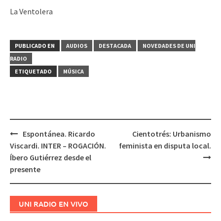
La Ventolera
PUBLICADO EN
AUDIOS
DESTACADA
NOVEDADES DE UNI
RADIO
ETIQUETADO
MÚSICA
Espontánea. Ricardo
Cientotrés: Urbanismo
Navegación
Viscardi. INTER – ROGACIÓN.
feminista en disputa local.
de
Íbero Gutiérrez desde el
entradas
presente
UNI RADIO EN VIVO