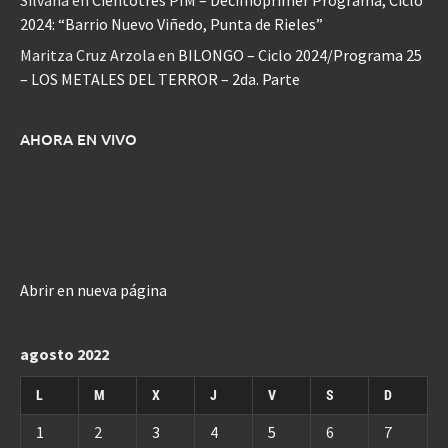
Silvana
en
Cientotrés PIM – Decimoprimer Programa, Ciclo
2024: “Barrio Nuevo Viñedo, Punta de Rieles”
Maritza Cruz Arzola
en
BILONGO – Ciclo 2024/Programa 25
– LOS METALES DEL TERROR – 2da. Parte
AHORA EN VIVO
Abrir en nueva página
agosto 2022
L
M
X
J
V
S
D
1
2
3
4
5
6
7