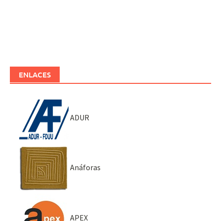
ENLACES
ADUR
Anáforas
APEX