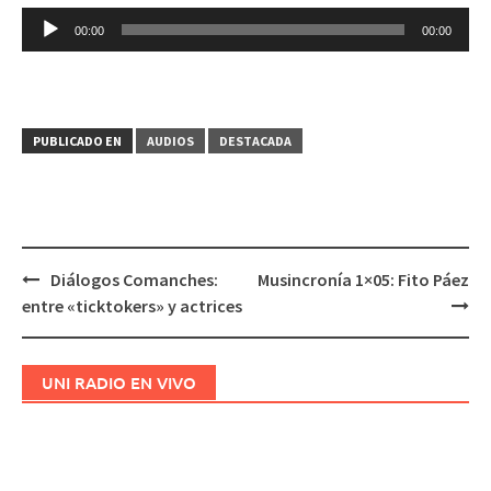
Reproductor
00:00
00:00
de
audio
PUBLICADO EN
AUDIOS
DESTACADA
Diálogos Comanches:
Musincronía 1×05: Fito Páez
Navegación
entre «ticktokers» y actrices
de
entradas
UNI RADIO EN VIVO