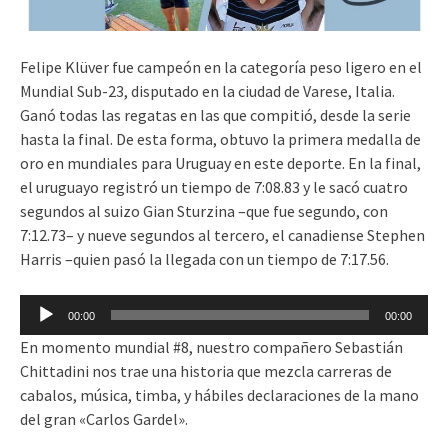
Felipe Klüver fue campeón en la categoría peso ligero en el
Mundial Sub-23, disputado en la ciudad de Varese, Italia.
Ganó todas las regatas en las que compitió, desde la serie
hasta la final. De esta forma, obtuvo la primera medalla de
oro en mundiales para Uruguay en este deporte.
En la final,
el uruguayo registró un tiempo de 7:08.83 y le sacó cuatro
segundos al suizo Gian Sturzina –que fue segundo, con
7:12.73– y nueve segundos al tercero, el canadiense Stephen
Harris –quien pasó la llegada con un tiempo de 7:17.56.
Reproductor
00:00
00:00
de
En momento mundial #8, nuestro compañero Sebastián
audio
Chittadini nos trae una historia que mezcla carreras de
cabalos, música, timba, y hábiles declaraciones de la mano
del gran «Carlos Gardel».