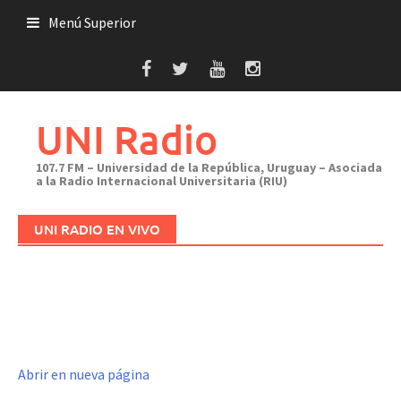
Saltar
Menú Superior
al
contenido
UNI Radio
107.7 FM – Universidad de la República, Uruguay – Asociada
a la Radio Internacional Universitaria (RIU)
UNI RADIO EN VIVO
Abrir en nueva página