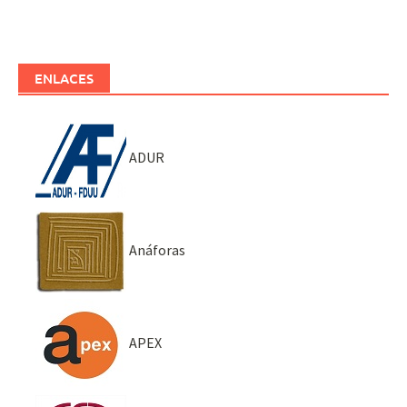
ENLACES
ADUR
Anáforas
APEX