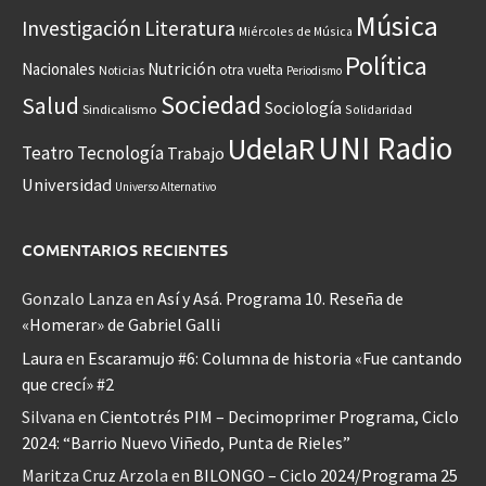
Música
Investigación
Literatura
Miércoles de Música
Política
Nacionales
Nutrición
otra vuelta
Noticias
Periodismo
Sociedad
Salud
Sociología
Sindicalismo
Solidaridad
UNI Radio
UdelaR
Teatro
Tecnología
Trabajo
Universidad
Universo Alternativo
COMENTARIOS RECIENTES
Gonzalo Lanza
en
Así y Asá. Programa 10. Reseña de
«Homerar» de Gabriel Galli
Laura
en
Escaramujo #6: Columna de historia «Fue cantando
que crecí» #2
Silvana
en
Cientotrés PIM – Decimoprimer Programa, Ciclo
2024: “Barrio Nuevo Viñedo, Punta de Rieles”
Maritza Cruz Arzola
en
BILONGO – Ciclo 2024/Programa 25