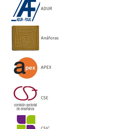
ADUR
Anáforas
APEX
CSE
CSIC