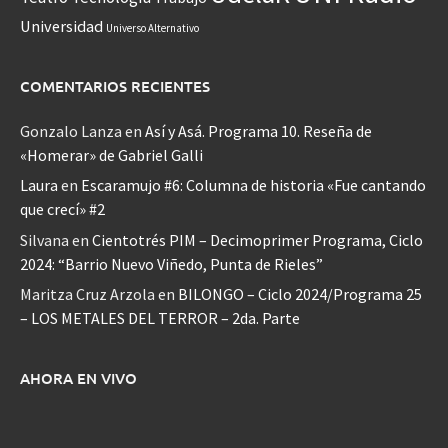
Universidad
Universo Alternativo
COMENTARIOS RECIENTES
Gonzalo Lanza
en
Así y Asá. Programa 10. Reseña de
«Homerar» de Gabriel Galli
Laura
en
Escaramujo #6: Columna de historia «Fue cantando
que crecí» #2
Silvana
en
Cientotrés PIM – Decimoprimer Programa, Ciclo
2024: “Barrio Nuevo Viñedo, Punta de Rieles”
Maritza Cruz Arzola
en
BILONGO – Ciclo 2024/Programa 25
– LOS METALES DEL TERROR – 2da. Parte
AHORA EN VIVO