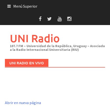
Saltar
Menú Superior
al
contenido
UNI Radio
107.7 FM – Universidad de la República, Uruguay – Asociada
a la Radio Internacional Universitaria (RIU)
UNI RADIO EN VIVO
Abrir en nueva página