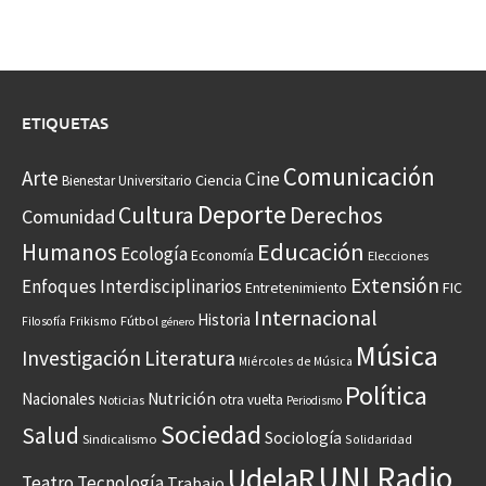
ETIQUETAS
Comunicación
Arte
Cine
Ciencia
Bienestar Universitario
Deporte
Cultura
Derechos
Comunidad
Educación
Humanos
Ecología
Economía
Elecciones
Extensión
Enfoques Interdisciplinarios
Entretenimiento
FIC
Internacional
Historia
Frikismo
Fútbol
Filosofía
género
Música
Investigación
Literatura
Miércoles de Música
Política
Nacionales
Nutrición
otra vuelta
Noticias
Periodismo
Sociedad
Salud
Sociología
Sindicalismo
Solidaridad
UNI Radio
UdelaR
Teatro
Tecnología
Trabajo