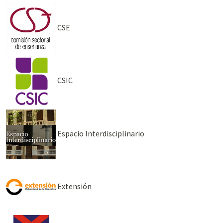
CSE
CSIC
Espacio Interdisciplinario
Extensión