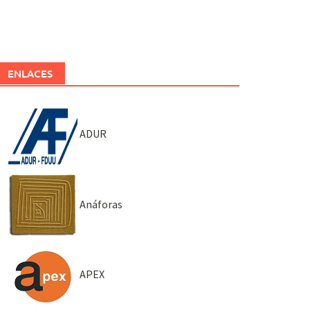
ENLACES
ADUR
Anáforas
APEX