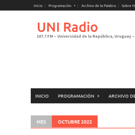
Saltar
Inicio
Programación
Archivo de la Palabra
Sobre N
al
contenido
UNI Radio
107.7 FM – Universidad de la República, Uruguay – 
INICIO
PROGRAMACIÓN
ARCHIVO DE
MES
OCTUBRE 2022