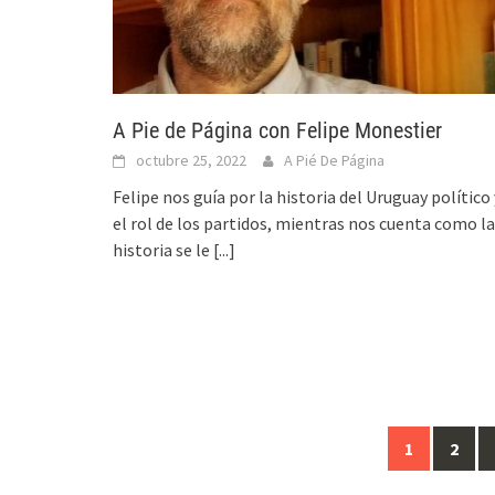
A Pie de Página con Felipe Monestier
octubre 25, 2022
A Pié De Página
Felipe nos guía por la historia del Uruguay político 
el rol de los partidos, mientras nos cuenta como la
historia se le
[...]
1
2
Ir
a