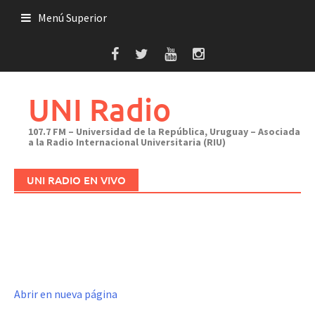
Saltar
Menú Superior
al
contenido
UNI Radio
107.7 FM – Universidad de la República, Uruguay – Asociada
a la Radio Internacional Universitaria (RIU)
UNI RADIO EN VIVO
Abrir en nueva página