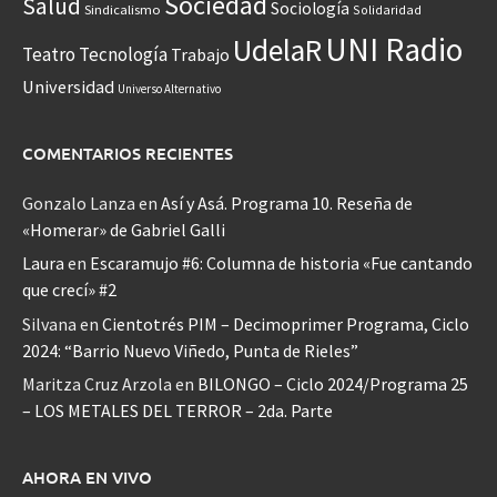
Sociedad
Salud
Sociología
Sindicalismo
Solidaridad
UNI Radio
UdelaR
Teatro
Tecnología
Trabajo
Universidad
Universo Alternativo
COMENTARIOS RECIENTES
Gonzalo Lanza
en
Así y Asá. Programa 10. Reseña de
«Homerar» de Gabriel Galli
Laura
en
Escaramujo #6: Columna de historia «Fue cantando
que crecí» #2
Silvana
en
Cientotrés PIM – Decimoprimer Programa, Ciclo
2024: “Barrio Nuevo Viñedo, Punta de Rieles”
Maritza Cruz Arzola
en
BILONGO – Ciclo 2024/Programa 25
– LOS METALES DEL TERROR – 2da. Parte
AHORA EN VIVO