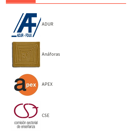
ADUR
Anáforas
APEX
CSE