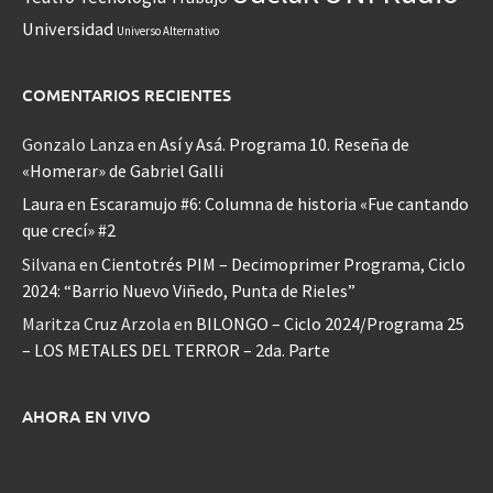
Universidad
Universo Alternativo
COMENTARIOS RECIENTES
Gonzalo Lanza
en
Así y Asá. Programa 10. Reseña de
«Homerar» de Gabriel Galli
Laura
en
Escaramujo #6: Columna de historia «Fue cantando
que crecí» #2
Silvana
en
Cientotrés PIM – Decimoprimer Programa, Ciclo
2024: “Barrio Nuevo Viñedo, Punta de Rieles”
Maritza Cruz Arzola
en
BILONGO – Ciclo 2024/Programa 25
– LOS METALES DEL TERROR – 2da. Parte
AHORA EN VIVO