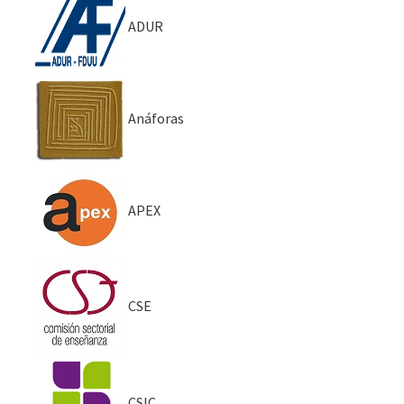
ADUR
Anáforas
APEX
CSE
CSIC