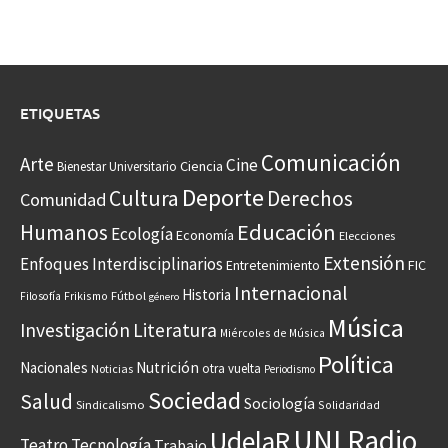
ETIQUETAS
Comunicación
Arte
Cine
Ciencia
Bienestar Universitario
Deporte
Cultura
Derechos
Comunidad
Educación
Humanos
Ecología
Economía
Elecciones
Extensión
Enfoques Interdisciplinarios
Entretenimiento
FIC
Internacional
Historia
Frikismo
Fútbol
Filosofía
género
Música
Investigación
Literatura
Miércoles de Música
Política
Nacionales
Nutrición
otra vuelta
Noticias
Periodismo
Sociedad
Salud
Sociología
Sindicalismo
Solidaridad
UNI Radio
UdelaR
Teatro
Tecnología
Trabajo