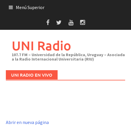
Saltar
Menú Superior
al
contenido
UNI Radio
107.7 FM – Universidad de la República, Uruguay – Asociada
a la Radio Internacional Universitaria (RIU)
UNI RADIO EN VIVO
Abrir en nueva página