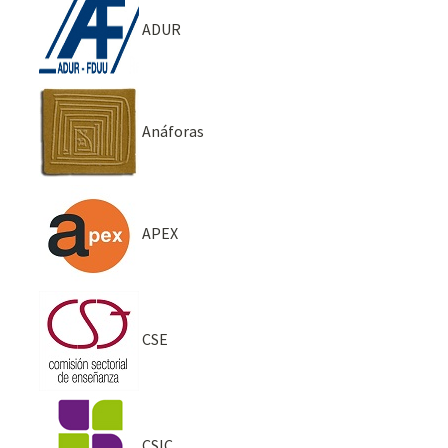
ADUR
Anáforas
APEX
CSE
CSIC