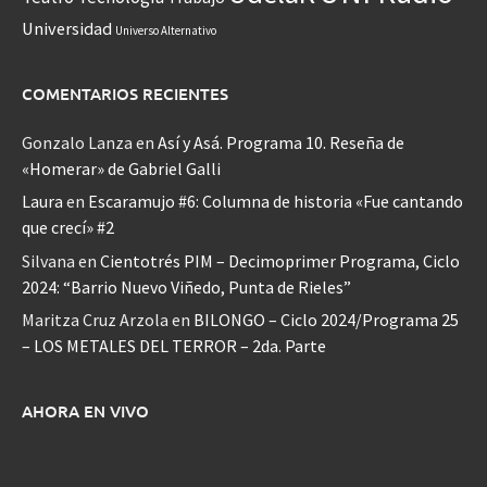
Universidad
Universo Alternativo
COMENTARIOS RECIENTES
Gonzalo Lanza
en
Así y Asá. Programa 10. Reseña de
«Homerar» de Gabriel Galli
Laura
en
Escaramujo #6: Columna de historia «Fue cantando
que crecí» #2
Silvana
en
Cientotrés PIM – Decimoprimer Programa, Ciclo
2024: “Barrio Nuevo Viñedo, Punta de Rieles”
Maritza Cruz Arzola
en
BILONGO – Ciclo 2024/Programa 25
– LOS METALES DEL TERROR – 2da. Parte
AHORA EN VIVO