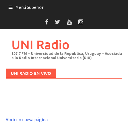
Saltar
Menú Superior
al
contenido
UNI Radio
107.7 FM – Universidad de la República, Uruguay – Asociada
a la Radio Internacional Universitaria (RIU)
UNI RADIO EN VIVO
Abrir en nueva página