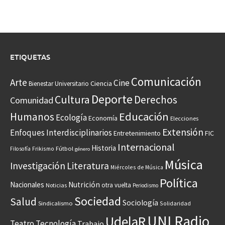
ETIQUETAS
Comunicación
Arte
Cine
Ciencia
Bienestar Universitario
Deporte
Cultura
Derechos
Comunidad
Educación
Humanos
Ecología
Economía
Elecciones
Extensión
Enfoques Interdisciplinarios
Entretenimiento
FIC
Internacional
Historia
Frikismo
Fútbol
Filosofía
género
Música
Investigación
Literatura
Miércoles de Música
Política
Nacionales
Nutrición
otra vuelta
Noticias
Periodismo
Sociedad
Salud
Sociología
Sindicalismo
Solidaridad
UNI Radio
UdelaR
Teatro
Tecnología
Trabajo