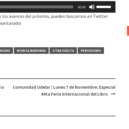
Utiliza
aumentar
00:00
las
o
e los avances del próximo, pueden buscarnos en Twitter
teclas
disminuir
ueltaradio
de
el
flecha
volumen.
arriba/abajo
para
 NIGRO
MONICA MARONNA
OTRA VUELTA
PERIODISMO
aumentar
o
disminuir
el
volumen.
ra
Comunidad Udelar | Lunes 7 de Noviembre: Especial
44ta Feria Internacional del Libro