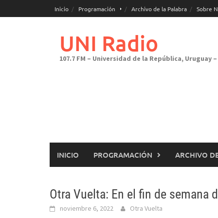
Saltar
Inicio
Programación
Archivo de la Palabra
Sobre N
al
contenido
UNI Radio
107.7 FM – Universidad de la República, Uruguay – 
INICIO
PROGRAMACIÓN
ARCHIVO DE
Otra Vuelta: En el fin de semana 
noviembre 6, 2022
Otra Vuelta