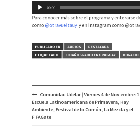
Reproductor
00:00
de
Para conocer más sobre el programa y enterarse d
audio
como
@otravueltauy
y en Instagram como @otrav
PUBLICADO EN
AUDIOS
DESTACADA
ETIQUETADO
100 AÑOS RADIO EN URUGUAY
HORACIO
Comunidad Udelar | Viernes 4 de Noviembre: 1
Navegación
Escuela Latinoamericana de Primavera, Hay
de
Ambiente, Festival de lo Común, La Mezcla y el
entradas
FIFAGate