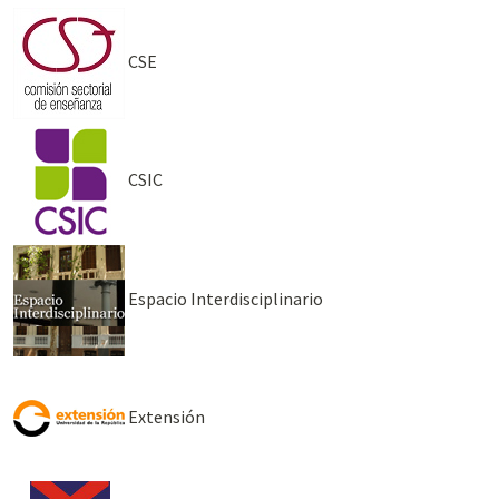
CSE
CSIC
Espacio Interdisciplinario
Extensión