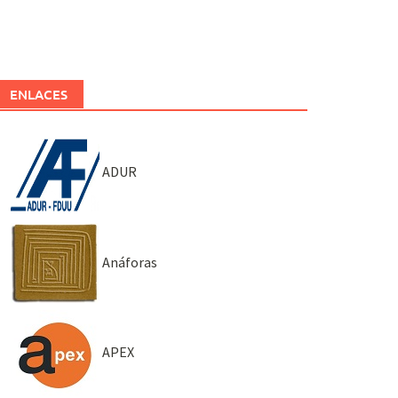
ENLACES
ADUR
Anáforas
APEX