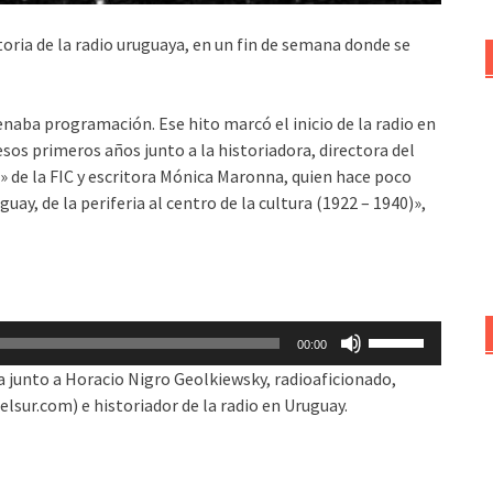
oria de la radio uruguaya, en un fin de semana donde se
naba programación. Ese hito marcó el inicio de la radio en
esos primeros años junto a la historiadora, directora del
» de la FIC y escritora Mónica Maronna, quien hace poco
guay, de la periferia al centro de la cultura (1922 – 1940)»,
Utiliza
00:00
las
junto a Horacio Nigro Geolkiewsky, radioaficionado,
teclas
elsur.com) e historiador de la radio en Uruguay.
de
flecha
arriba/abajo
para