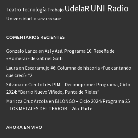
UNI Radio
UdelaR
Teatro
Tecnología
Trabajo
Universidad
Universo Alternativo
COMENTARIOS RECIENTES
Gonzalo Lanza
en
Así y Asá. Programa 10. Reseña de
«Homerar» de Gabriel Galli
Laura
en
Escaramujo #6: Columna de historia «Fue cantando
que crecí» #2
Silvana
en
Cientotrés PIM – Decimoprimer Programa, Ciclo
2024: “Barrio Nuevo Viñedo, Punta de Rieles”
Maritza Cruz Arzola
en
BILONGO – Ciclo 2024/Programa 25
– LOS METALES DEL TERROR – 2da. Parte
AHORA EN VIVO