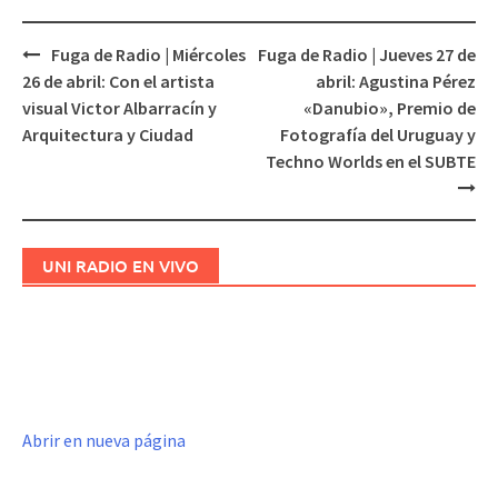
Fuga de Radio | Miércoles
Fuga de Radio | Jueves 27 de
Navegación
26 de abril: Con el artista
abril: Agustina Pérez
de
visual Victor Albarracín y
«Danubio», Premio de
entradas
Arquitectura y Ciudad
Fotografía del Uruguay y
Techno Worlds en el SUBTE
UNI RADIO EN VIVO
Abrir en nueva página