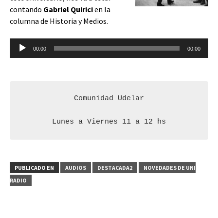
contando
Gabriel Quirici
en la
columna de Historia y Medios.
Reproductor
00:00
00:00
de
audio
Comunidad Udelar

Lunes a Viernes 11 a 12 hs
PUBLICADO EN
AUDIOS
DESTACADA2
NOVEDADES DE UNI
RADIO