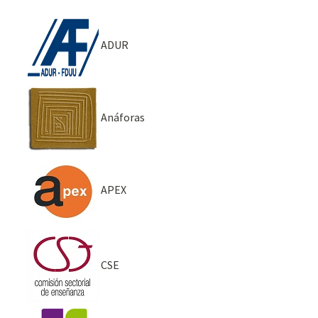
ADUR
Anáforas
APEX
CSE