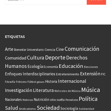
ETIQUETAS
Comunicación
Arte
Cine
Ciencia
Bienestar Universitario
Deporte
Cultura
Derechos
Comunidad
Educación
Humanos
Ecología
Economía
Elecciones
Extensión
Enfoques Interdisciplinarios
Entretenimiento
FIC
Internacional
Historia
Frikismo
Fútbol
Filosofía
género
Música
Investigación
Literatura
Miércoles de Música
Política
Nacionales
Nutrición
otra vuelta
Noticias
Periodismo
Sociedad
Salud
Sociología
Sindicalismo
Solidaridad