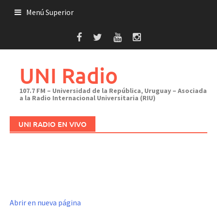
Saltar
Menú Superior
al
contenido
UNI Radio
107.7 FM – Universidad de la República, Uruguay – Asociada
a la Radio Internacional Universitaria (RIU)
UNI RADIO EN VIVO
Abrir en nueva página