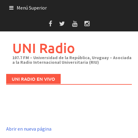
Saltar
Menú Superior
al
contenido
UNI Radio
107.7 FM – Universidad de la República, Uruguay – Asociada
a la Radio Internacional Universitaria (RIU)
UNI RADIO EN VIVO
Abrir en nueva página