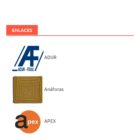
ENLACES
ADUR
Anáforas
APEX