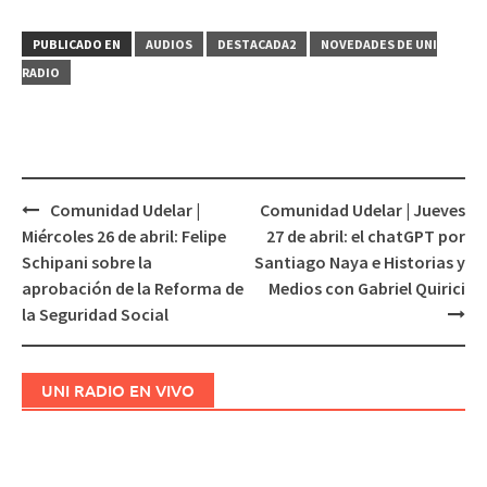
PUBLICADO EN
AUDIOS
DESTACADA2
NOVEDADES DE UNI
RADIO
Comunidad Udelar |
Comunidad Udelar | Jueves
Navegación
Miércoles 26 de abril: Felipe
27 de abril: el chatGPT por
de
Schipani sobre la
Santiago Naya e Historias y
entradas
aprobación de la Reforma de
Medios con Gabriel Quirici
la Seguridad Social
UNI RADIO EN VIVO