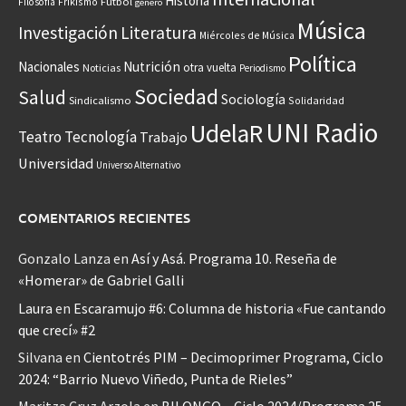
Historia
Frikismo
Fútbol
Filosofía
género
Música
Investigación
Literatura
Miércoles de Música
Política
Nacionales
Nutrición
otra vuelta
Noticias
Periodismo
Sociedad
Salud
Sociología
Sindicalismo
Solidaridad
UNI Radio
UdelaR
Teatro
Tecnología
Trabajo
Universidad
Universo Alternativo
COMENTARIOS RECIENTES
Gonzalo Lanza
en
Así y Asá. Programa 10. Reseña de
«Homerar» de Gabriel Galli
Laura
en
Escaramujo #6: Columna de historia «Fue cantando
que crecí» #2
Silvana
en
Cientotrés PIM – Decimoprimer Programa, Ciclo
2024: “Barrio Nuevo Viñedo, Punta de Rieles”