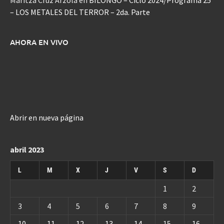
Maritza Cruz Arzola
en
BILONGO – Ciclo 2024/Programa 25
– LOS METALES DEL TERROR – 2da. Parte
AHORA EN VIVO
Abrir en nueva página
abril 2023
L
M
X
J
V
S
D
1
2
3
4
5
6
7
8
9
10
11
12
13
14
15
16