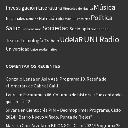
Música
Investigación
Literatura
Miércoles de Música
Política
Nacionales
Nutrición
otra vuelta
Noticias
Periodismo
Sociedad
Salud
Sociología
Sindicalismo
Solidaridad
UNI Radio
UdelaR
Teatro
Tecnología
Trabajo
Universidad
Universo Alternativo
COMENTARIOS RECIENTES
Gonzalo Lanza
en
Así y Asá. Programa 10. Reseña de
«Homerar» de Gabriel Galli
Laura
en
Escaramujo #6: Columna de historia «Fue cantando
que crecí» #2
Silvana
en
Cientotrés PIM – Decimoprimer Programa, Ciclo
2024: “Barrio Nuevo Viñedo, Punta de Rieles”
Maritza Cruz Arzola
en
BILONGO – Ciclo 2024/Programa 25