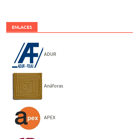
ENLACES
ADUR
Anáforas
APEX