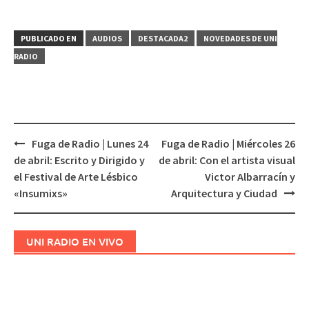
PUBLICADO EN
AUDIOS
DESTACADA2
NOVEDADES DE UNI
RADIO
Fuga de Radio | Lunes 24
Fuga de Radio | Miércoles 26
Navegación
de abril: Escrito y Dirigido y
de abril: Con el artista visual
de
el Festival de Arte Lésbico
Victor Albarracín y
entradas
«Insumixs»
Arquitectura y Ciudad
UNI RADIO EN VIVO