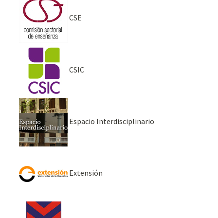
CSE
CSIC
Espacio Interdisciplinario
Extensión