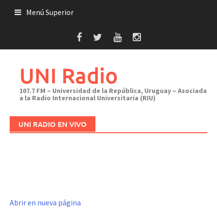
Saltar
Menú Superior
al
contenido
UNI Radio
107.7 FM – Universidad de la República, Uruguay – Asociada
a la Radio Internacional Universitaria (RIU)
UNI RADIO EN VIVO
Abrir en nueva página