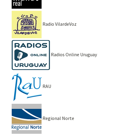
Radio VilardeVoz
Radios Online Uruguay
RAU
Regional Norte