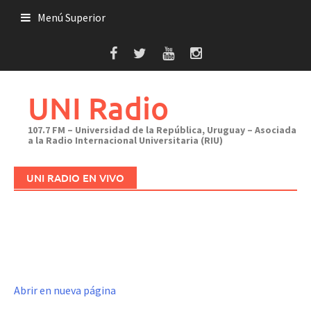
Saltar
Menú Superior
al
contenido
UNI Radio
107.7 FM – Universidad de la República, Uruguay – Asociada
a la Radio Internacional Universitaria (RIU)
UNI RADIO EN VIVO
Abrir en nueva página