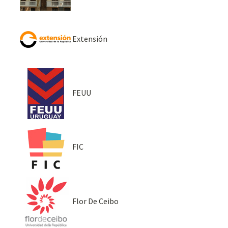
Extensión
FEUU
FIC
Flor De Ceibo