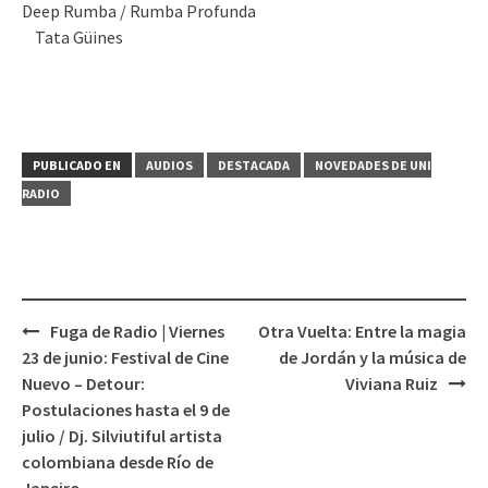
Deep Rumba / Rumba Profunda
Tata Güines
PUBLICADO EN
AUDIOS
DESTACADA
NOVEDADES DE UNI
RADIO
Fuga de Radio | Viernes
Otra Vuelta: Entre la magia
Navegación
23 de junio: Festival de Cine
de Jordán y la música de
de
Nuevo – Detour:
Viviana Ruiz
entradas
Postulaciones hasta el 9 de
julio / Dj. Silviutiful artista
colombiana desde Río de
Janeiro