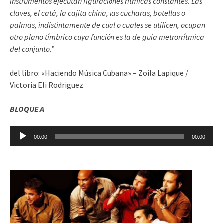
instrumentos ejecutan figuraciones rítmicas constantes. Las
claves, el catá, la cajita china, las cucharas, botellas o
palmas, indistintamente de cual o cuales se utilicen, ocupan
otro plano tímbrico cuya función es la de guía metrorrítmica
del conjunto.”
del libro: «Haciendo Música Cubana» – Zoila Lapique /
Victoria Eli Rodriguez
BLOQUE A
Reproductor
00:00
00:00
de
audio