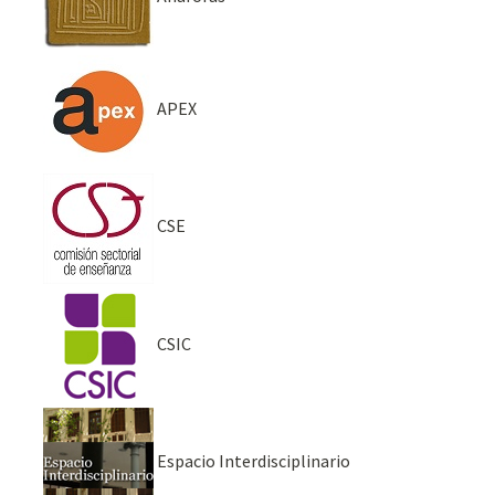
APEX
CSE
CSIC
Espacio Interdisciplinario