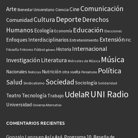
Comunicación
Arte
Cine
Ciencia
Bienestar Universitario
Deporte
Cultura
Derechos
Comunidad
Educación
Humanos
Ecología
Economía
Elecciones
Extensión
Enfoques Interdisciplinarios
Entretenimiento
FIC
Internacional
Historia
Frikismo
Fútbol
Filosofía
género
Música
Investigación
Literatura
Miércoles de Música
Política
Nacionales
Nutrición
otra vuelta
Noticias
Periodismo
Sociedad
Salud
Sociología
Sindicalismo
Solidaridad
UNI Radio
UdelaR
Teatro
Tecnología
Trabajo
Universidad
Universo Alternativo
COMENTARIOS RECIENTES
Gonzalo Lanza
en
Así y Asá. Programa 10. Reseña de