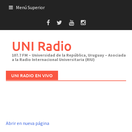
Saltar
Menú Superior
al
contenido
UNI Radio
107.7 FM – Universidad de la República, Uruguay – Asociada
a la Radio Internacional Universitaria (RIU)
UNI RADIO EN VIVO
Abrir en nueva página