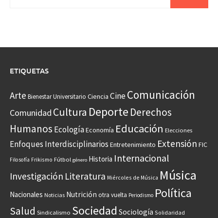
ETIQUETAS
Comunicación
Arte
Cine
Ciencia
Bienestar Universitario
Deporte
Cultura
Derechos
Comunidad
Educación
Humanos
Ecología
Economía
Elecciones
Extensión
Enfoques Interdisciplinarios
Entretenimiento
FIC
Internacional
Historia
Frikismo
Fútbol
Filosofía
género
Música
Investigación
Literatura
Miércoles de Música
Política
Nacionales
Nutrición
otra vuelta
Noticias
Periodismo
Sociedad
Salud
Sociología
Sindicalismo
Solidaridad