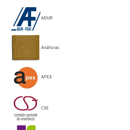
ADUR
Anáforas
APEX
CSE