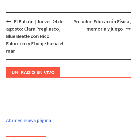
El Balcón | Jueves 24 de
Preludio: Educación Física,
Navegación
agosto: Clara Pregliasco,
memoria y juego
de
Blue Beetle con Nico
entradas
Faluotico y El viaje hacia el
mar
UNI RADIO EN VIVO
Abrir en nueva página