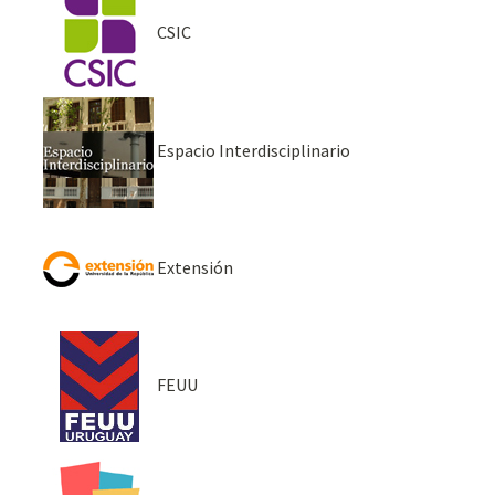
CSIC
Espacio Interdisciplinario
Extensión
FEUU