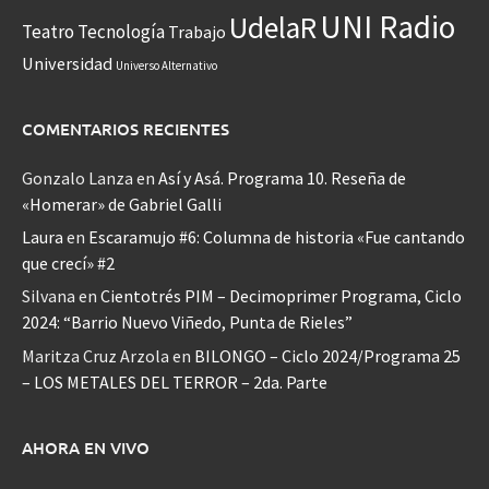
UNI Radio
UdelaR
Teatro
Tecnología
Trabajo
Universidad
Universo Alternativo
COMENTARIOS RECIENTES
Gonzalo Lanza
en
Así y Asá. Programa 10. Reseña de
«Homerar» de Gabriel Galli
Laura
en
Escaramujo #6: Columna de historia «Fue cantando
que crecí» #2
Silvana
en
Cientotrés PIM – Decimoprimer Programa, Ciclo
2024: “Barrio Nuevo Viñedo, Punta de Rieles”
Maritza Cruz Arzola
en
BILONGO – Ciclo 2024/Programa 25
– LOS METALES DEL TERROR – 2da. Parte
AHORA EN VIVO