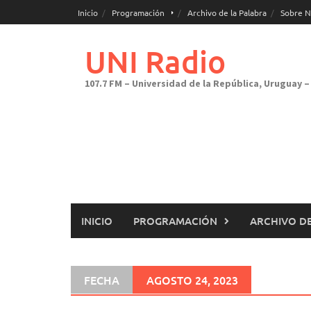
Saltar
Inicio
Programación
Archivo de la Palabra
Sobre N
al
contenido
UNI Radio
107.7 FM – Universidad de la República, Uruguay – 
INICIO
PROGRAMACIÓN
ARCHIVO DE
FECHA
AGOSTO 24, 2023