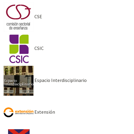
CSE
CSIC
Espacio Interdisciplinario
Extensión