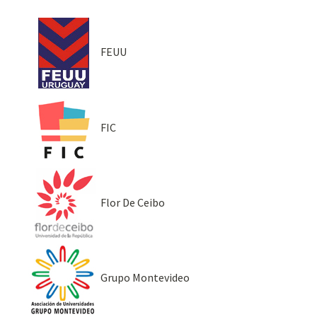
FEUU
FIC
Flor De Ceibo
Grupo Montevideo