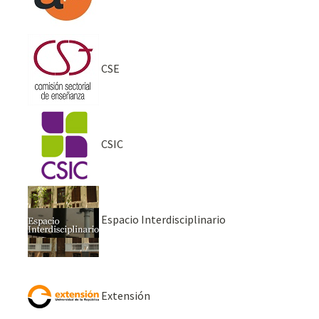
CSE
CSIC
Espacio Interdisciplinario
Extensión