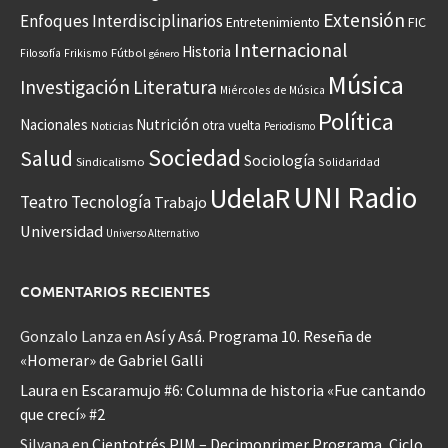
Extensión
Enfoques Interdisciplinarios
Entretenimiento
FIC
Internacional
Historia
Frikismo
Fútbol
Filosofía
género
Música
Investigación
Literatura
Miércoles de Música
Política
Nacionales
Nutrición
otra vuelta
Noticias
Periodismo
Sociedad
Salud
Sociología
Sindicalismo
Solidaridad
UNI Radio
UdelaR
Teatro
Tecnología
Trabajo
Universidad
Universo Alternativo
COMENTARIOS RECIENTES
Gonzalo Lanza
en
Así y Asá. Programa 10. Reseña de
«Homerar» de Gabriel Galli
Laura
en
Escaramujo #6: Columna de historia «Fue cantando
que crecí» #2
Silvana
en
Cientotrés PIM – Decimoprimer Programa, Ciclo