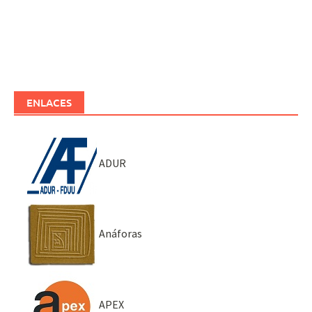
ENLACES
ADUR
Anáforas
APEX