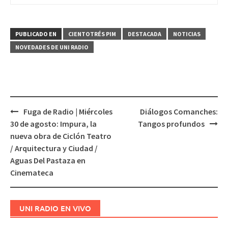
PUBLICADO EN
CIENTOTRÉS PIM
DESTACADA
NOTICIAS
NOVEDADES DE UNI RADIO
Fuga de Radio | Miércoles
Diálogos Comanches:
Navegación
30 de agosto: Impura, la
Tangos profundos
de
nueva obra de Ciclón Teatro
entradas
/ Arquitectura y Ciudad /
Aguas Del Pastaza en
Cinemateca
UNI RADIO EN VIVO