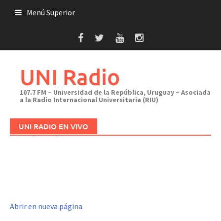
Saltar
Menú Superior
al
contenido
UNI Radio
107.7 FM – Universidad de la República, Uruguay – Asociada
a la Radio Internacional Universitaria (RIU)
UNI RADIO EN VIVO
Abrir en nueva página