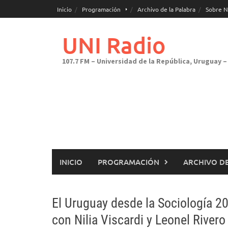
Saltar
Inicio
Programación
Archivo de la Palabra
Sobre N
al
contenido
UNI Radio
107.7 FM – Universidad de la República, Uruguay – 
INICIO
PROGRAMACIÓN
ARCHIVO DE
El Uruguay desde la Sociología 2
con Nilia Viscardi y Leonel Rivero