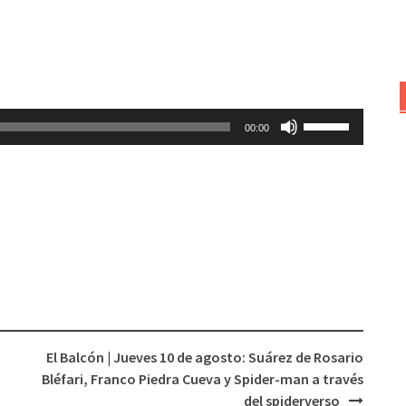
Utiliza
00:00
las
teclas
de
flecha
arriba/abajo
para
aumentar
o
disminuir
el
El Balcón | Jueves 10 de agosto: Suárez de Rosario
volumen.
Bléfari, Franco Piedra Cueva y Spider-man a través
del spiderverso