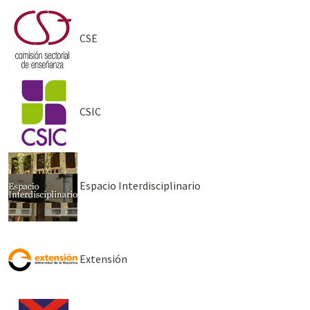
CSE
CSIC
Espacio Interdisciplinario
Extensión