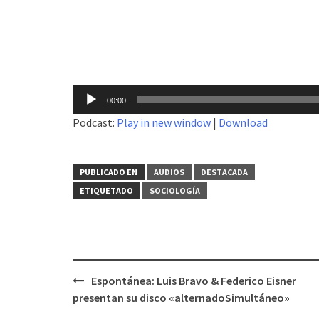
Reproductor
00:00
de
Podcast:
Play in new window
|
Download
audio
PUBLICADO EN
AUDIOS
DESTACADA
ETIQUETADO
SOCIOLOGÍA
Espontánea: Luis Bravo & Federico Eisner
Navegación
presentan su disco «alternadoSimultáneo»
de