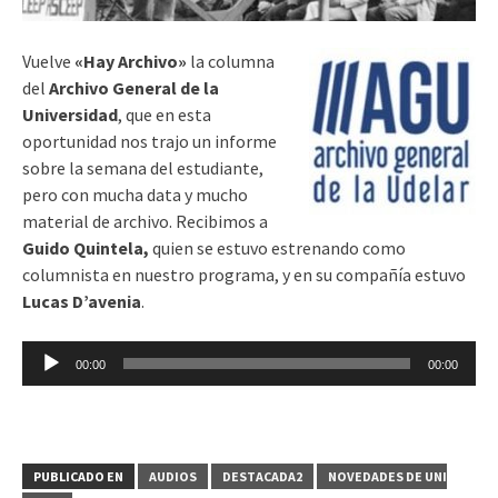
Vuelve
«Hay Archivo»
la columna
del
Archivo General de la
Universidad
, que en esta
oportunidad nos trajo un informe
sobre la semana del estudiante,
pero con mucha data y mucho
material de archivo. Recibimos a
Guido Quintela,
quien se estuvo estrenando como
columnista en nuestro programa, y en su compañía estuvo
Lucas D’avenia
.
Reproductor
00:00
00:00
de
audio
PUBLICADO EN
AUDIOS
DESTACADA2
NOVEDADES DE UNI