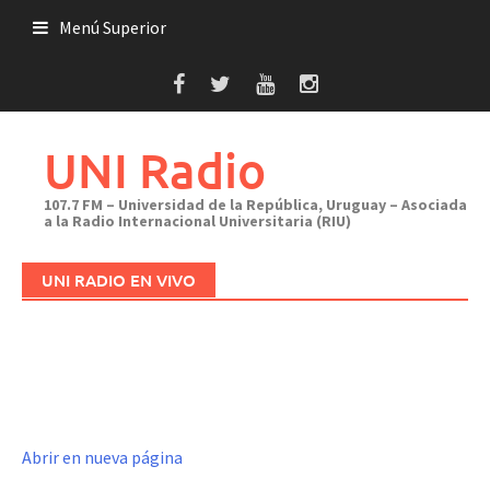
Saltar
Menú Superior
al
contenido
UNI Radio
107.7 FM – Universidad de la República, Uruguay – Asociada
a la Radio Internacional Universitaria (RIU)
UNI RADIO EN VIVO
Abrir en nueva página