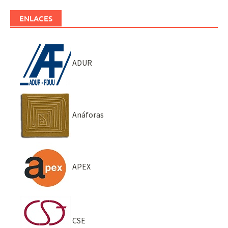
ENLACES
ADUR
Anáforas
APEX
CSE