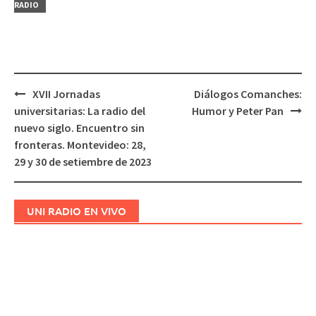
RADIO
XVII Jornadas
Diálogos Comanches:
Navegación
universitarias: La radio del
Humor y Peter Pan
de
nuevo siglo. Encuentro sin
entradas
fronteras. Montevideo: 28,
29 y 30 de setiembre de 2023
UNI RADIO EN VIVO