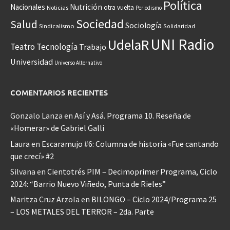
Política
Nacionales
Nutrición
otra vuelta
Noticias
Periodismo
Sociedad
Salud
Sociología
Sindicalismo
Solidaridad
UNI Radio
UdelaR
Teatro
Tecnología
Trabajo
Universidad
Universo Alternativo
COMENTARIOS RECIENTES
Gonzalo Lanza
en
Así y Asá. Programa 10. Reseña de
«Homerar» de Gabriel Galli
Laura
en
Escaramujo #6: Columna de historia «Fue cantando
que crecí» #2
Silvana
en
Cientotrés PIM – Decimoprimer Programa, Ciclo
2024: “Barrio Nuevo Viñedo, Punta de Rieles”
Maritza Cruz Arzola
en
BILONGO – Ciclo 2024/Programa 25
– LOS METALES DEL TERROR – 2da. Parte