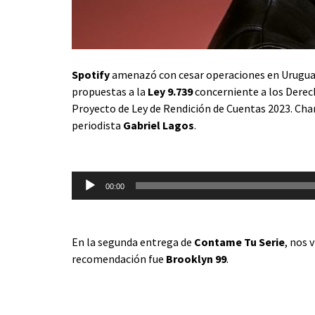
Spotify
amenazó con cesar operaciones en Uruguay 
propuestas a la
Ley 9.739
concerniente a los Derech
Proyecto de Ley de Rendición de Cuentas 2023. Cha
periodista
Gabriel Lagos
.
Reproductor
de
00:00
audio
En la segunda entrega de
Contame Tu Serie
, nos 
recomendación fue
Brooklyn 99
.
Reproductor
de