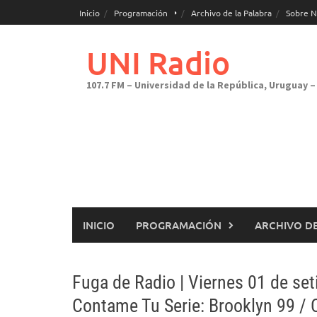
Saltar
Inicio
Programación
Archivo de la Palabra
Sobre N
al
contenido
UNI Radio
107.7 FM – Universidad de la República, Uruguay – 
INICIO
PROGRAMACIÓN
ARCHIVO DE
Fuga de Radio | Viernes 01 de se
Contame Tu Serie: Brooklyn 99 / 