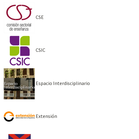
CSE
CSIC
Espacio Interdisciplinario
Extensión