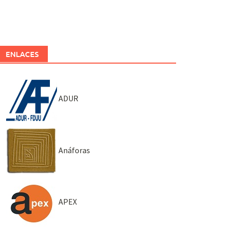
ENLACES
ADUR
Anáforas
APEX