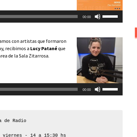
disminuir
Utiliza
el
00:00
las
volumen.
teclas
de
mos con artistas que formaron
flecha
oy, recibimos a
Lucy Patané
que
arriba/abajo
rea de la Sala Zitarrosa.
para
aumentar
o
disminuir
Utiliza
el
00:00
las
volumen.
teclas
de
flecha
a de Radio
arriba/abajo
para
y viernes - 14 a 15:30 hs