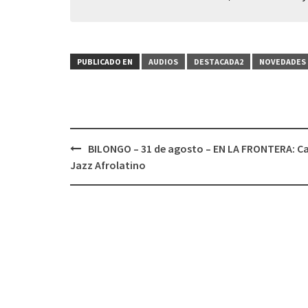
PUBLICADO EN
AUDIOS
DESTACADA2
NOVEDADES 
BILONGO – 31 de agosto – EN LA FRONTERA: Ca
Navegación
Jazz Afrolatino
de
entradas