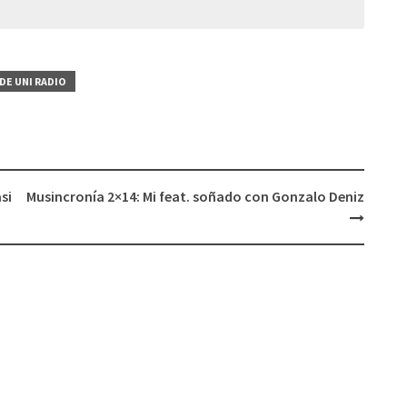
aumentar
o
disminuir
el
DE UNI RADIO
volumen.
si
Musincronía 2×14: Mi feat. soñado con Gonzalo Deniz