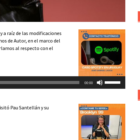
a raíz de las modificaciones
os de Autor, en el marco del
rlamos al respecto con el
Utiliza
00:00
las
teclas
de
visitó Pau Santellán y su
flecha
arriba/abajo
para
aumentar
o