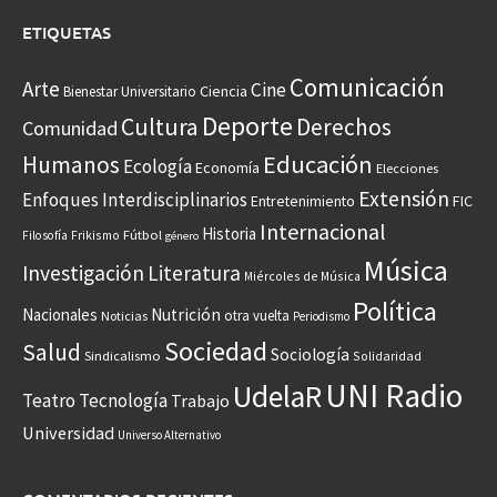
ETIQUETAS
Comunicación
Arte
Cine
Ciencia
Bienestar Universitario
Deporte
Cultura
Derechos
Comunidad
Educación
Humanos
Ecología
Economía
Elecciones
Extensión
Enfoques Interdisciplinarios
Entretenimiento
FIC
Internacional
Historia
Frikismo
Fútbol
Filosofía
género
Música
Investigación
Literatura
Miércoles de Música
Política
Nacionales
Nutrición
otra vuelta
Noticias
Periodismo
Sociedad
Salud
Sociología
Sindicalismo
Solidaridad
UNI Radio
UdelaR
Teatro
Tecnología
Trabajo
Universidad
Universo Alternativo