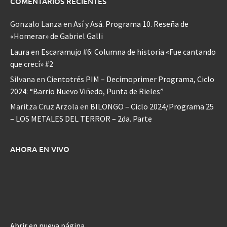
COMENTARIOS RECIENTES
Gonzalo Lanza
en
Así y Asá. Programa 10. Reseña de
«Homerar» de Gabriel Galli
Laura
en
Escaramujo #6: Columna de historia «Fue cantando
que crecí» #2
Silvana
en
Cientotrés PIM – Decimoprimer Programa, Ciclo
2024: “Barrio Nuevo Viñedo, Punta de Rieles”
Maritza Cruz Arzola
en
BILONGO – Ciclo 2024/Programa 25
– LOS METALES DEL TERROR – 2da. Parte
AHORA EN VIVO
Abrir en nueva página