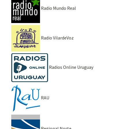
Radio Mundo Real
Radio VilardeVoz
Radios Online Uruguay
RAU
Regional Norte