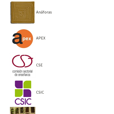
Anáforas
APEX
CSE
CSIC