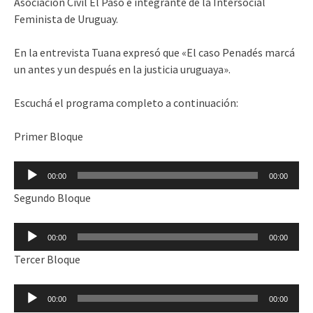
Asociación Civil El Paso e integrante de la Intersocial
Feminista de Uruguay.
En la entrevista Tuana expresó que «El caso Penadés marcá
un antes y un después en la justicia uruguaya».
Escuchá el programa completo a continuación:
Primer Bloque
Reproductor
00:00
00:00
de
Segundo Bloque
audio
Reproductor
00:00
00:00
de
Tercer Bloque
audio
Reproductor
00:00
00:00
de