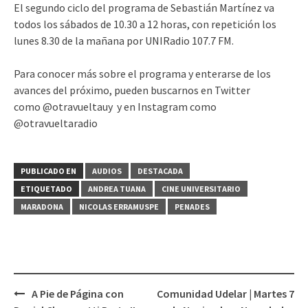
El segundo ciclo del programa de Sebastián Martínez va
audio
todos los sábados de 10.30 a 12 horas, con repetición los
lunes 8.30 de la mañana por UNIRadio 107.7 FM.
Para conocer más sobre el programa y enterarse de los
avances del próximo, pueden buscarnos en Twitter
como @otravueltauy y en Instagram como
@otravueltaradio
PUBLICADO EN
AUDIOS
DESTACADA
ETIQUETADO
ANDREA TUANA
CINE UNIVERSITARIO
MARADONA
NICOLAS ERRAMUSPE
PENADES
A Pie de Página con
Comunidad Udelar | Martes 7
Navegación