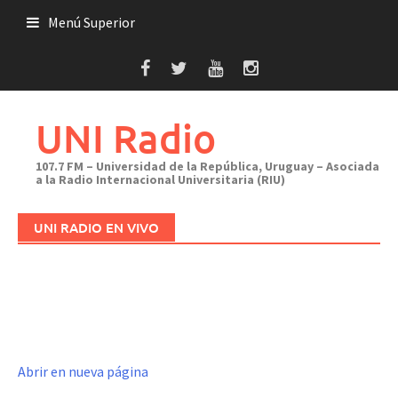
Saltar
Menú Superior
al
contenido
UNI Radio
107.7 FM – Universidad de la República, Uruguay – Asociada
a la Radio Internacional Universitaria (RIU)
UNI RADIO EN VIVO
Abrir en nueva página