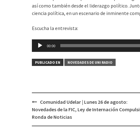
así como también desde el liderazgo político. Junto 
ciencia política, en un escenario de inminente com
Escucha la entrevista:
Reproductor
00:00
de
audio
PUBLICADO EN
NOVEDADES DE UNI RADIO
Comunidad Udelar | Lunes 26 de agosto:
Navegación
Novedades de la FIC, Ley de Internación Compulsi
de
Ronda de Noticias
entradas