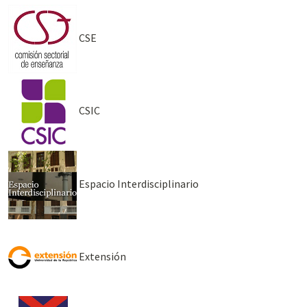
CSE
CSIC
Espacio Interdisciplinario
Extensión