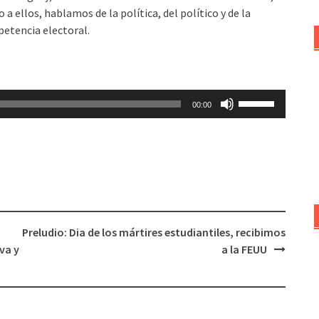
a ellos, hablamos de la política, del político y de la
petencia electoral.
Utiliza
00:00
las
teclas
de
flecha
arriba/abajo
para
aumentar
Preludio: Dia de los mártires estudiantiles, recibimos
o
va y
a la FEUU
disminuir
el
volumen.