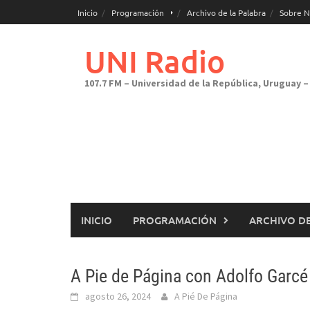
Saltar
Inicio
Programación
Archivo de la Palabra
Sobre N
al
contenido
UNI Radio
107.7 FM – Universidad de la República, Uruguay – 
INICIO
PROGRAMACIÓN
ARCHIVO DE
A Pie de Página con Adolfo Garcé
agosto 26, 2024
A Pié De Página