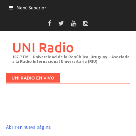
Saltar
Menú Superior
al
contenido
UNI Radio
107.7 FM – Universidad de la República, Uruguay – Asociada
a la Radio Internacional Universitaria (RIU)
UNI RADIO EN VIVO
Abrir en nueva página