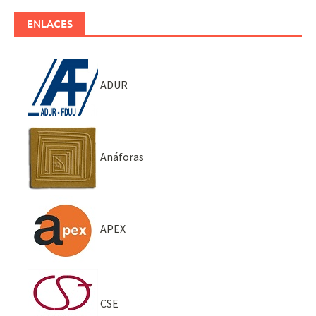
ENLACES
ADUR
Anáforas
APEX
CSE