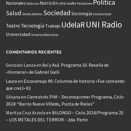
Política
Nacionales
Nutrición
otra vuelta
Noticias
Periodismo
Sociedad
Salud
Sociología
Sindicalismo
Solidaridad
UNI Radio
UdelaR
Teatro
Tecnología
Trabajo
Universidad
Universo Alternativo
COMENTARIOS RECIENTES
Gonzalo Lanza
en
Así y Asá. Programa 10. Reseña de
«Homerar» de Gabriel Galli
Laura
en
Escaramujo #6: Columna de historia «Fue cantando
que crecí» #2
Silvana
en
Cientotrés PIM – Decimoprimer Programa, Ciclo
2024: “Barrio Nuevo Viñedo, Punta de Rieles”
Maritza Cruz Arzola
en
BILONGO – Ciclo 2024/Programa 25
– LOS METALES DEL TERROR – 2da. Parte