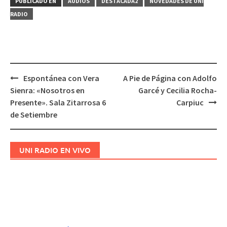
PUBLICADO EN
AUDIOS
DESTACADA2
NOVEDADES DE UNI
RADIO
Espontánea con Vera
A Pie de Página con Adolfo
Navegación
Sienra: «Nosotros en
Garcé y Cecilia Rocha-
de
Presente». Sala Zitarrosa 6
Carpiuc
entradas
de Setiembre
UNI RADIO EN VIVO