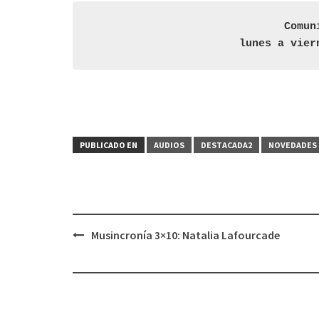
Comun
lunes a vier
PUBLICADO EN
AUDIOS
DESTACADA2
NOVEDADES 
Musincronía 3×10: Natalia Lafourcade
Navegación
de
entradas