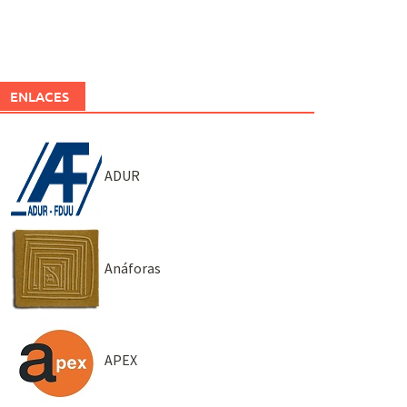
ENLACES
ADUR
Anáforas
APEX