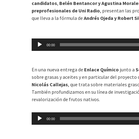
candidatos
,
Belén Bentancor y Agustina Morale
preprofesionales de Uni Radio
, presentan las pr
que lleva a la fórmula de
Andrés Ojeda y Robert Si
Reproductor
de
00:00
audio
En una nueva entrega de
Enlace Químico
junto a
S
sobre grasas y aceites y en particular del proyecto
Nicolás Callejas
, que trata sobre materiales gras
También profundizamos en su línea de investigación
revalorización de frutos nativos.
Reproductor
00:00
de
audio