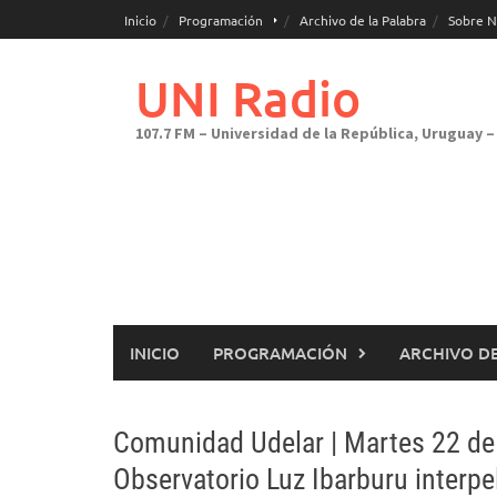
Saltar
Inicio
Programación
Archivo de la Palabra
Sobre N
al
contenido
UNI Radio
107.7 FM – Universidad de la República, Uruguay – 
INICIO
PROGRAMACIÓN
ARCHIVO DE
Comunidad Udelar | Martes 22 de 
Observatorio Luz Ibarburu interpel