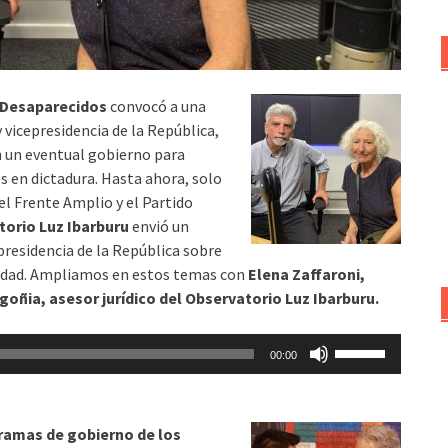
s Desaparecidos
convocó a una
 vicepresidencia de la República,
en un eventual gobierno para
s en dictadura. Hasta ahora, solo
 el Frente Amplio y el Partido
orio Luz Ibarburu
envió un
presidencia de la República sobre
nidad. Ampliamos en estos temas con
Elena Zaffaroni,
goñia, asesor jurídico del Observatorio Luz Ibarburu.
Utiliza
00:00
las
teclas
de
gramas de gobierno de los
flecha