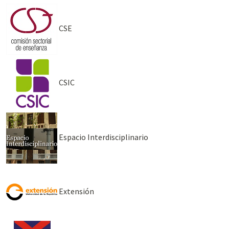
CSE
CSIC
Espacio Interdisciplinario
Extensión