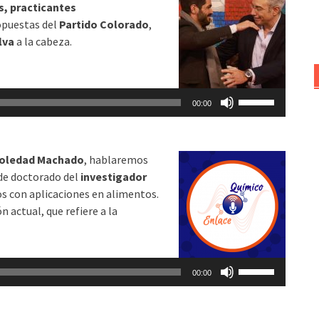
s, practicantes
arriba/abajo
opuestas del
Partido Colorado
,
para
lva
a la cabeza.
aumentar
o
disminuir
Utiliza
el
00:00
las
volumen.
teclas
de
oledad Machado
, hablaremos
flecha
 de doctorado del
investigador
arriba/abajo
os con aplicaciones en alimentos.
para
 actual, que refiere a la
aumentar
o
disminuir
Utiliza
el
00:00
las
volumen.
teclas
de