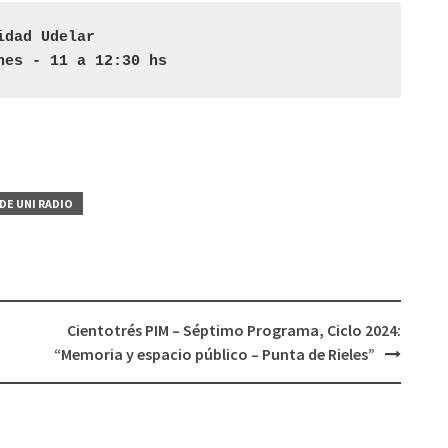
flecha
idad Udelar 

arriba/abajo
nes - 11 a 12:30 hs
para
aumentar
o
disminuir
el
volumen.
DE UNI RADIO
Cientotrés PIM – Séptimo Programa, Ciclo 2024:
“Memoria y espacio público – Punta de Rieles”