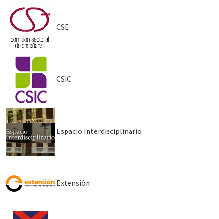
CSE
CSIC
Espacio Interdisciplinario
Extensión