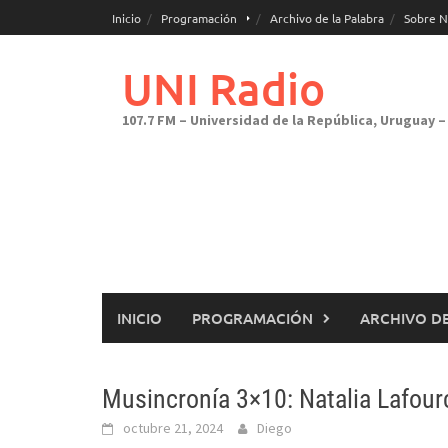
Saltar
Inicio
Programación
Archivo de la Palabra
Sobre N
al
contenido
UNI Radio
107.7 FM – Universidad de la República, Uruguay – 
INICIO
PROGRAMACIÓN
ARCHIVO DE
Musincronía 3×10: Natalia Lafou
octubre 21, 2024
Diego