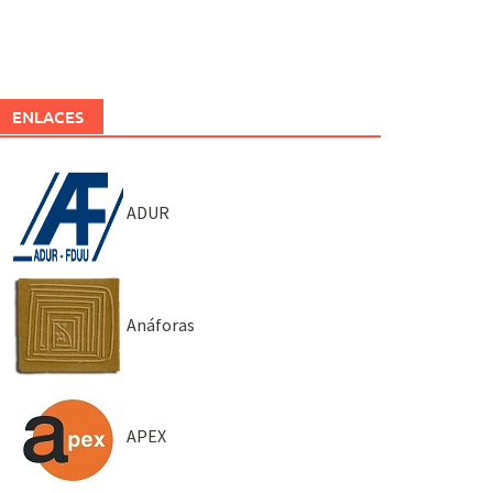
ENLACES
ADUR
Anáforas
APEX