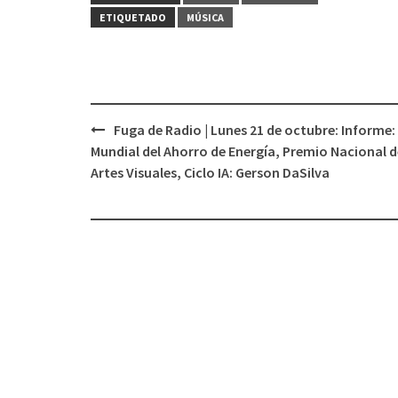
ETIQUETADO
MÚSICA
Fuga de Radio | Lunes 21 de octubre: Informe:
Navegación
Mundial del Ahorro de Energía, Premio Nacional d
de
Artes Visuales, Ciclo IA: Gerson DaSilva
entradas