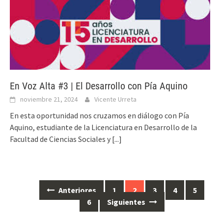
En Voz Alta #3 | El Desarrollo con Pía Aquino
noviembre 21, 2024
Vicente Urreta
En esta oportunidad nos cruzamos en diálogo con Pía
Aquino, estudiante de la Licenciatura en Desarrollo de la
Facultad de Ciencias Sociales y
[...]
Anteriores
1
2
3
4
5
Ir
6
Siguientes
a