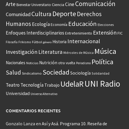
Comunicación
Arte
Cine
Ciencia
Bienestar Universitario
Deporte
Cultura
Derechos
Comunidad
Educación
Humanos
Ecología
Economía
Elecciones
Extensión
Enfoques Interdisciplinarios
Entretenimiento
FIC
Internacional
Historia
Frikismo
Fútbol
Filosofía
género
Música
Investigación
Literatura
Miércoles de Música
Política
Nacionales
Nutrición
otra vuelta
Noticias
Periodismo
Sociedad
Salud
Sociología
Sindicalismo
Solidaridad
UNI Radio
UdelaR
Teatro
Tecnología
Trabajo
Universidad
Universo Alternativo
COMENTARIOS RECIENTES
Gonzalo Lanza
en
Así y Asá. Programa 10. Reseña de