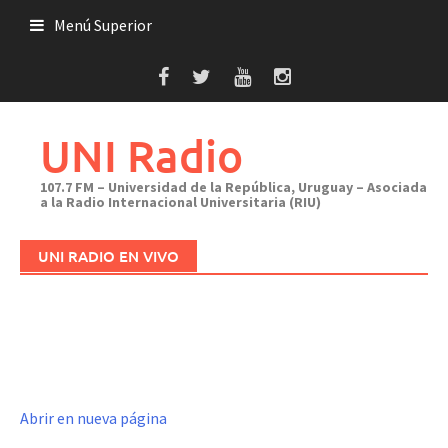
Saltar
Menú Superior
al
contenido
UNI Radio
107.7 FM – Universidad de la República, Uruguay – Asociada
a la Radio Internacional Universitaria (RIU)
UNI RADIO EN VIVO
Abrir en nueva página