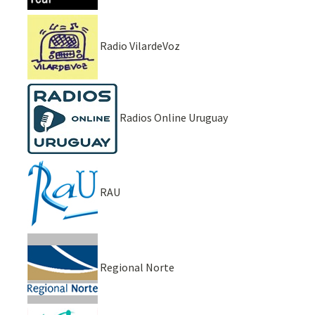
Radio VilardeVoz
Radios Online Uruguay
RAU
Regional Norte