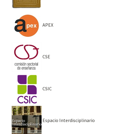
APEX
CSE
CSIC
Espacio Interdisciplinario