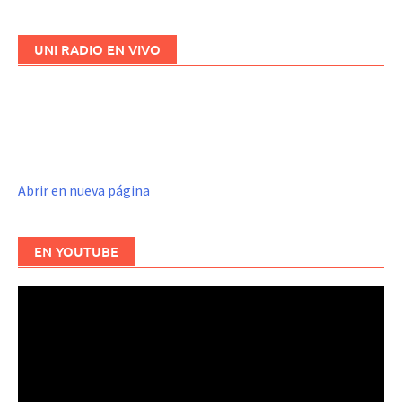
las
entradas
UNI RADIO EN VIVO
Abrir en nueva página
EN YOUTUBE