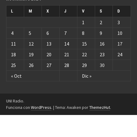
L
M
X
J
V
S
D
1
2
3
4
5
6
7
8
9
10
11
12
13
14
15
16
17
18
19
20
21
22
23
24
25
26
27
28
29
30
« Oct
Dic »
UNI Radio.
Funciona con
WordPress
.
|
Tema: Awaken por
ThemezHut
.