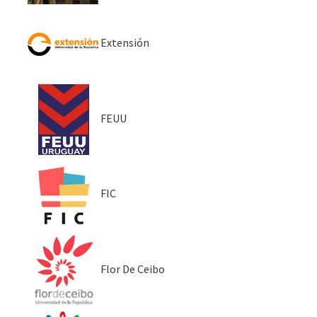
Extensión
FEUU
FIC
Flor De Ceibo