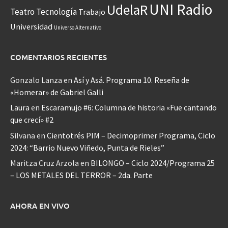
UNI Radio
UdelaR
Teatro
Tecnología
Trabajo
Universidad
Universo Alternativo
COMENTARIOS RECIENTES
Gonzalo Lanza
en
Así y Asá. Programa 10. Reseña de
«Homerar» de Gabriel Galli
Laura
en
Escaramujo #6: Columna de historia «Fue cantando
que crecí» #2
Silvana
en
Cientotrés PIM – Decimoprimer Programa, Ciclo
2024: “Barrio Nuevo Viñedo, Punta de Rieles”
Maritza Cruz Arzola
en
BILONGO – Ciclo 2024/Programa 25
– LOS METALES DEL TERROR – 2da. Parte
AHORA EN VIVO