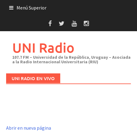
Saltar
Menú Superior
al
contenido
UNI Radio
107.7 FM – Universidad de la República, Uruguay – Asociada
a la Radio Internacional Universitaria (RIU)
UNI RADIO EN VIVO
Abrir en nueva página