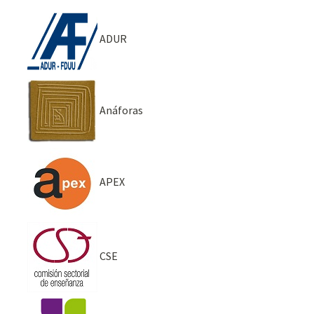
ADUR
Anáforas
APEX
CSE