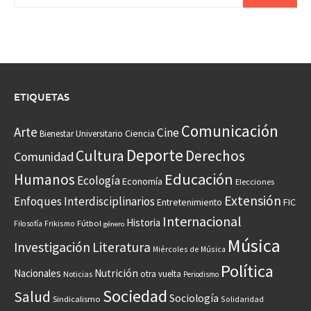
ETIQUETAS
Comunicación
Arte
Cine
Ciencia
Bienestar Universitario
Deporte
Cultura
Derechos
Comunidad
Educación
Humanos
Ecología
Economía
Elecciones
Extensión
Enfoques Interdisciplinarios
Entretenimiento
FIC
Internacional
Historia
Frikismo
Fútbol
Filosofía
género
Música
Investigación
Literatura
Miércoles de Música
Política
Nacionales
Nutrición
otra vuelta
Noticias
Periodismo
Sociedad
Salud
Sociología
Sindicalismo
Solidaridad