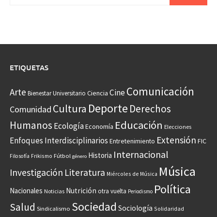
ETIQUETAS
Comunicación
Arte
Cine
Ciencia
Bienestar Universitario
Deporte
Cultura
Derechos
Comunidad
Educación
Humanos
Ecología
Economía
Elecciones
Extensión
Enfoques Interdisciplinarios
Entretenimiento
FIC
Internacional
Historia
Frikismo
Fútbol
Filosofía
género
Música
Investigación
Literatura
Miércoles de Música
Política
Nacionales
Nutrición
otra vuelta
Noticias
Periodismo
Sociedad
Salud
Sociología
Sindicalismo
Solidaridad