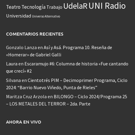
UNI Radio
UdelaR
Teatro
Tecnología
Trabajo
Universidad
Universo Alternativo
COMENTARIOS RECIENTES
Gonzalo Lanza
en
Así y Asá. Programa 10. Reseña de
«Homerar» de Gabriel Galli
Laura
en
Escaramujo #6: Columna de historia «Fue cantando
que crecí» #2
Silvana
en
Cientotrés PIM – Decimoprimer Programa, Ciclo
2024: “Barrio Nuevo Viñedo, Punta de Rieles”
Maritza Cruz Arzola
en
BILONGO – Ciclo 2024/Programa 25
– LOS METALES DEL TERROR – 2da. Parte
AHORA EN VIVO