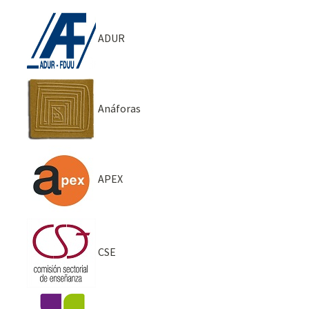
ADUR
Anáforas
APEX
CSE