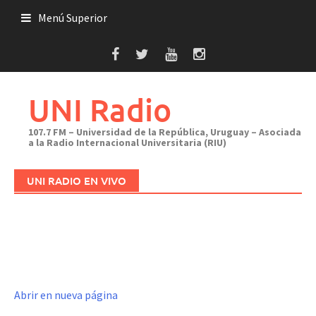
Saltar
Menú Superior
al
contenido
UNI Radio
107.7 FM – Universidad de la República, Uruguay – Asociada
a la Radio Internacional Universitaria (RIU)
UNI RADIO EN VIVO
Abrir en nueva página