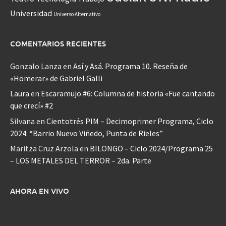
Universidad
Universo Alternativo
COMENTARIOS RECIENTES
Gonzalo Lanza
en
Así y Asá. Programa 10. Reseña de
«Homerar» de Gabriel Galli
Laura
en
Escaramujo #6: Columna de historia «Fue cantando
que crecí» #2
Silvana
en
Cientotrés PIM – Decimoprimer Programa, Ciclo
2024: “Barrio Nuevo Viñedo, Punta de Rieles”
Maritza Cruz Arzola
en
BILONGO – Ciclo 2024/Programa 25
– LOS METALES DEL TERROR – 2da. Parte
AHORA EN VIVO