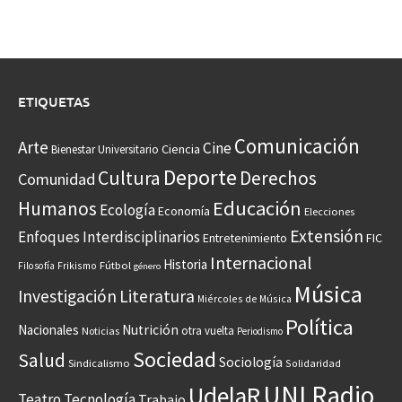
ETIQUETAS
Comunicación
Arte
Cine
Ciencia
Bienestar Universitario
Deporte
Cultura
Derechos
Comunidad
Educación
Humanos
Ecología
Economía
Elecciones
Extensión
Enfoques Interdisciplinarios
Entretenimiento
FIC
Internacional
Historia
Frikismo
Fútbol
Filosofía
género
Música
Investigación
Literatura
Miércoles de Música
Política
Nacionales
Nutrición
otra vuelta
Noticias
Periodismo
Sociedad
Salud
Sociología
Sindicalismo
Solidaridad
UNI Radio
UdelaR
Teatro
Tecnología
Trabajo