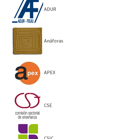
ADUR
Anáforas
APEX
CSE
CSIC