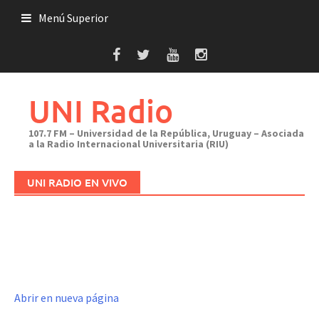
Saltar
Menú Superior
al
contenido
UNI Radio
107.7 FM – Universidad de la República, Uruguay – Asociada
a la Radio Internacional Universitaria (RIU)
UNI RADIO EN VIVO
Abrir en nueva página