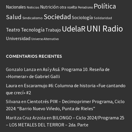
Política
Nacionales
Nutrición
otra vuelta
Noticias
Periodismo
Sociedad
Salud
Sociología
Sindicalismo
Solidaridad
UNI Radio
UdelaR
Teatro
Tecnología
Trabajo
Universidad
Universo Alternativo
COMENTARIOS RECIENTES
Gonzalo Lanza
en
Así y Asá. Programa 10. Reseña de
«Homerar» de Gabriel Galli
Laura
en
Escaramujo #6: Columna de historia «Fue cantando
que crecí» #2
Silvana
en
Cientotrés PIM – Decimoprimer Programa, Ciclo
2024: “Barrio Nuevo Viñedo, Punta de Rieles”
Maritza Cruz Arzola
en
BILONGO – Ciclo 2024/Programa 25
– LOS METALES DEL TERROR – 2da. Parte