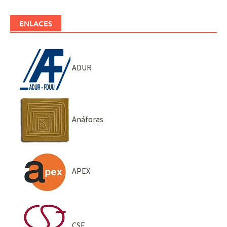
ENLACES
ADUR
Anáforas
APEX
CSE