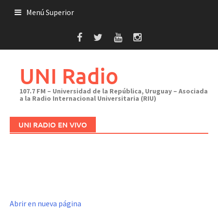
Saltar
Menú Superior
al
contenido
UNI Radio
107.7 FM – Universidad de la República, Uruguay – Asociada
a la Radio Internacional Universitaria (RIU)
UNI RADIO EN VIVO
Abrir en nueva página