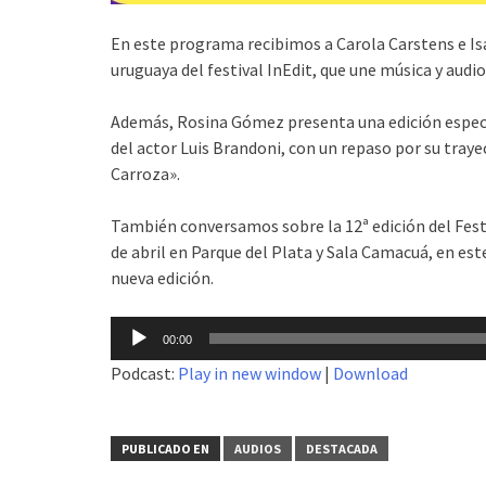
En este programa recibimos a Carola Carstens e Isa
uruguaya del festival InEdit, que une música y audio
Además, Rosina Gómez presenta una edición especi
del actor Luis Brandoni, con un repaso por su tra
Carroza».
También conversamos sobre la 12ª edición del Festi
de abril en Parque del Plata y Sala Camacuá, en est
nueva edición.
Reproductor
00:00
de
Podcast:
Play in new window
|
Download
audio
PUBLICADO EN
AUDIOS
DESTACADA