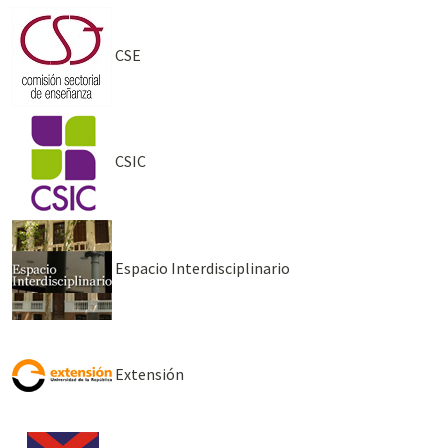
CSE
CSIC
Espacio Interdisciplinario
Extensión