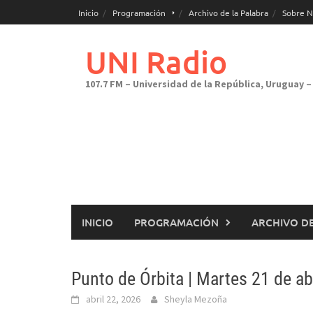
Saltar
Inicio
Programación
Archivo de la Palabra
Sobre N
al
contenido
UNI Radio
107.7 FM – Universidad de la República, Uruguay – 
INICIO
PROGRAMACIÓN
ARCHIVO DE
Punto de Órbita | Martes 21 de abr
abril 22, 2026
Sheyla Mezoña