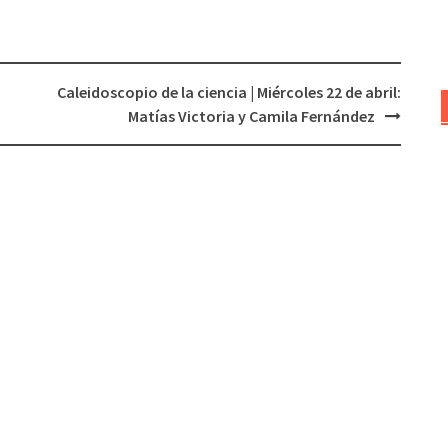
aumentar
o
disminuir
Caleidoscopio de la ciencia | Miércoles 22 de abril:
el
Matías Victoria y Camila Fernández
volumen.