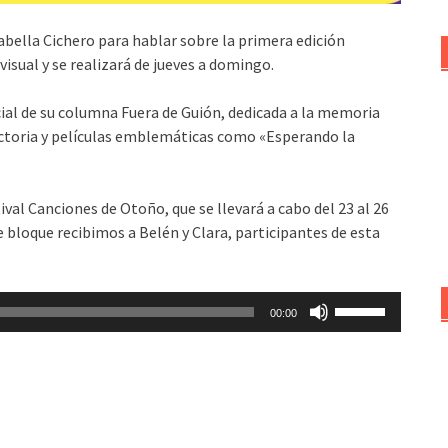
bella Cichero para hablar sobre la primera edición
visual y se realizará de jueves a domingo.
al de su columna Fuera de Guión, dedicada a la memoria
yectoria y películas emblemáticas como «Esperando la
val Canciones de Otoño, que se llevará a cabo del 23 al 26
e bloque recibimos a Belén y Clara, participantes de esta
Utiliza
00:00
las
teclas
de
flecha
arriba/abajo
para