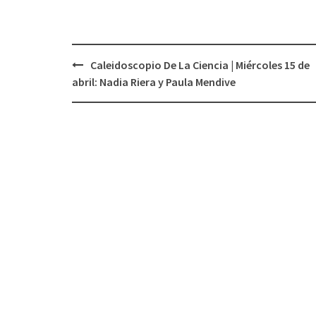
Caleidoscopio De La Ciencia | Miércoles 15 de
Navegación
abril: Nadia Riera y Paula Mendive
de
entradas