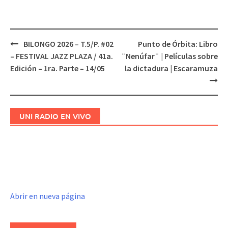
BILONGO 2026 – T.5/P. #02
Punto de Órbita: Libro
Navegación
– FESTIVAL JAZZ PLAZA / 41a.
¨Nenúfar¨ | Películas sobre
de
Edición – 1ra. Parte – 14/05
la dictadura | Escaramuza
entradas
UNI RADIO EN VIVO
Abrir en nueva página