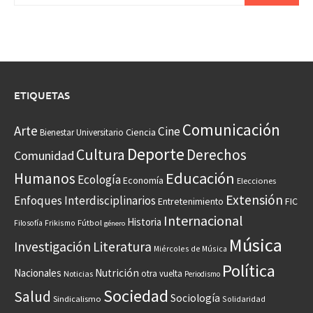
ETIQUETAS
Comunicación
Arte
Cine
Ciencia
Bienestar Universitario
Deporte
Cultura
Derechos
Comunidad
Educación
Humanos
Ecología
Economía
Elecciones
Extensión
Enfoques Interdisciplinarios
Entretenimiento
FIC
Internacional
Historia
Frikismo
Fútbol
Filosofía
género
Música
Investigación
Literatura
Miércoles de Música
Política
Nacionales
Nutrición
otra vuelta
Noticias
Periodismo
Sociedad
Salud
Sociología
Sindicalismo
Solidaridad