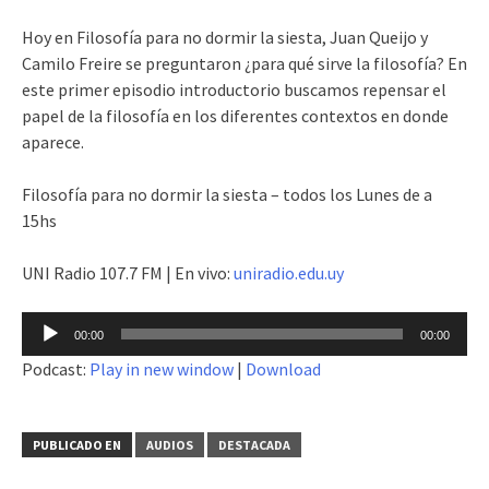
Hoy en Filosofía para no dormir la siesta, Juan Queijo y
Camilo Freire se preguntaron ¿para qué sirve la filosofía? En
este primer episodio introductorio buscamos repensar el
papel de la filosofía en los diferentes contextos en donde
aparece.
Filosofía para no dormir la siesta – todos los Lunes de a
15hs
UNI Radio 107.7 FM | En vivo:
uniradio.edu.uy
Reproductor
00:00
00:00
de
Podcast:
Play in new window
|
Download
audio
PUBLICADO EN
AUDIOS
DESTACADA