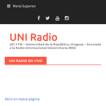
Saltar
Menú Superior
al
contenido
UNI Radio
107.7 FM – Universidad de la República, Uruguay – Asociada
a la Radio Internacional Universitaria (RIU)
UNI RADIO EN VIVO
Abrir en nueva página