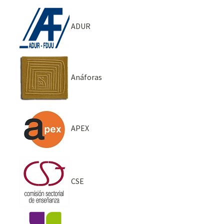
ADUR
Anáforas
APEX
CSE