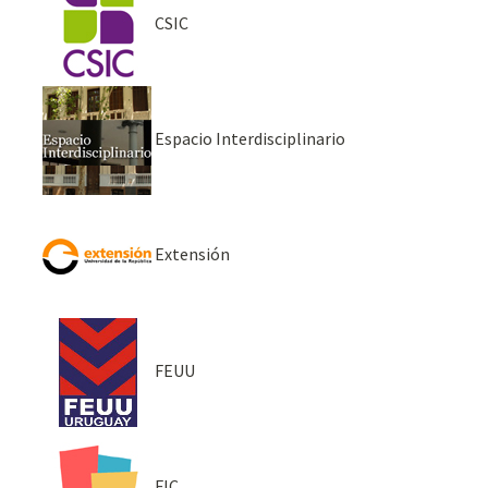
CSIC
Espacio Interdisciplinario
Extensión
FEUU
FIC