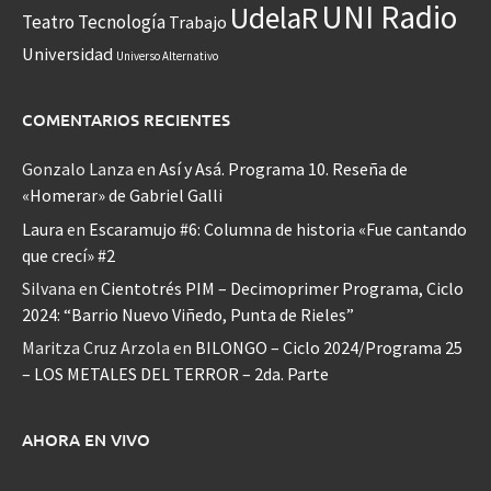
UNI Radio
UdelaR
Teatro
Tecnología
Trabajo
Universidad
Universo Alternativo
COMENTARIOS RECIENTES
Gonzalo Lanza
en
Así y Asá. Programa 10. Reseña de
«Homerar» de Gabriel Galli
Laura
en
Escaramujo #6: Columna de historia «Fue cantando
que crecí» #2
Silvana
en
Cientotrés PIM – Decimoprimer Programa, Ciclo
2024: “Barrio Nuevo Viñedo, Punta de Rieles”
Maritza Cruz Arzola
en
BILONGO – Ciclo 2024/Programa 25
– LOS METALES DEL TERROR – 2da. Parte
AHORA EN VIVO