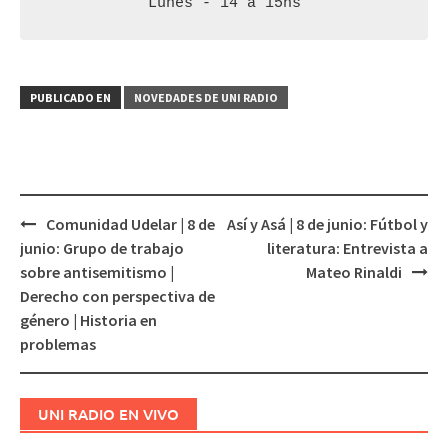
Lunes - 14 a 15hs
PUBLICADO EN
NOVEDADES DE UNI RADIO
Comunidad Udelar | 8 de
Así y Asá | 8 de junio: Fútbol y
Navegación
junio: Grupo de trabajo
literatura: Entrevista a
de
sobre antisemitismo |
Mateo Rinaldi
entradas
Derecho con perspectiva de
género | Historia en
problemas
UNI RADIO EN VIVO