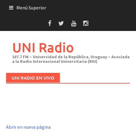
Saltar
Menú Superior
al
contenido
UNI Radio
107.7 FM – Universidad de la República, Uruguay – Asociada
a la Radio Internacional Universitaria (RIU)
UNI RADIO EN VIVO
Abrir en nueva página