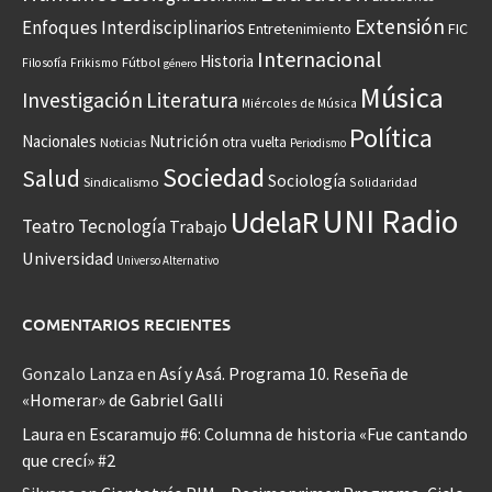
Extensión
Enfoques Interdisciplinarios
Entretenimiento
FIC
Internacional
Historia
Frikismo
Fútbol
Filosofía
género
Música
Investigación
Literatura
Miércoles de Música
Política
Nacionales
Nutrición
otra vuelta
Noticias
Periodismo
Sociedad
Salud
Sociología
Sindicalismo
Solidaridad
UNI Radio
UdelaR
Teatro
Tecnología
Trabajo
Universidad
Universo Alternativo
COMENTARIOS RECIENTES
Gonzalo Lanza
en
Así y Asá. Programa 10. Reseña de
«Homerar» de Gabriel Galli
Laura
en
Escaramujo #6: Columna de historia «Fue cantando
que crecí» #2