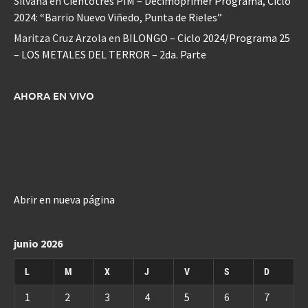
Silvana
en
Cientotrés PIM – Decimoprimer Programa, Ciclo
2024: “Barrio Nuevo Viñedo, Punta de Rieles”
Maritza Cruz Arzola
en
BILONGO – Ciclo 2024/Programa 25
– LOS METALES DEL TERROR – 2da. Parte
AHORA EN VIVO
Abrir en nueva página
junio 2026
L
M
X
J
V
S
D
1
2
3
4
5
6
7