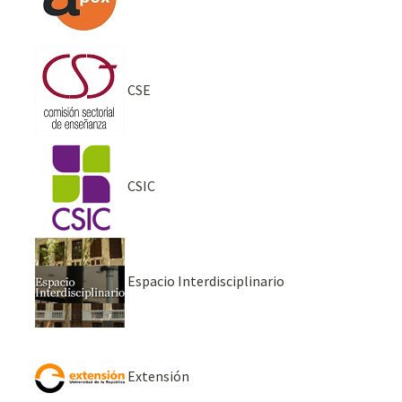
CSE
CSIC
Espacio Interdisciplinario
Extensión