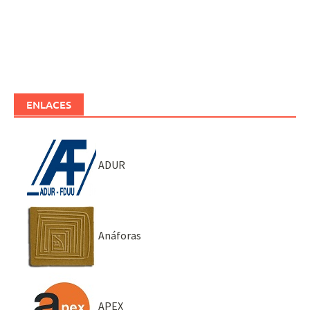
ENLACES
ADUR
Anáforas
APEX