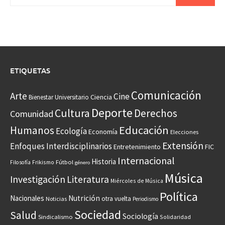
ETIQUETAS
Comunicación
Arte
Cine
Ciencia
Bienestar Universitario
Deporte
Cultura
Derechos
Comunidad
Educación
Humanos
Ecología
Economía
Elecciones
Extensión
Enfoques Interdisciplinarios
Entretenimiento
FIC
Internacional
Historia
Frikismo
Fútbol
Filosofía
género
Música
Investigación
Literatura
Miércoles de Música
Política
Nacionales
Nutrición
otra vuelta
Noticias
Periodismo
Sociedad
Salud
Sociología
Sindicalismo
Solidaridad