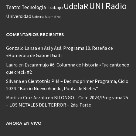
UNI Radio
UdelaR
Teatro
Tecnología
Trabajo
Universidad
Universo Alternativo
COMENTARIOS RECIENTES
Gonzalo Lanza
en
Así y Asá. Programa 10. Reseña de
«Homerar» de Gabriel Galli
Laura
en
Escaramujo #6: Columna de historia «Fue cantando
que crecí» #2
Silvana
en
Cientotrés PIM – Decimoprimer Programa, Ciclo
2024: “Barrio Nuevo Viñedo, Punta de Rieles”
Maritza Cruz Arzola
en
BILONGO – Ciclo 2024/Programa 25
– LOS METALES DEL TERROR – 2da. Parte
AHORA EN VIVO