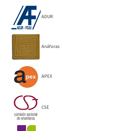
ADUR
Anáforas
APEX
CSE