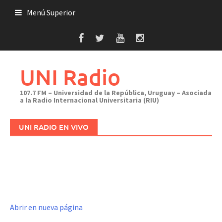
Saltar
Menú Superior
al
contenido
UNI Radio
107.7 FM – Universidad de la República, Uruguay – Asociada
a la Radio Internacional Universitaria (RIU)
UNI RADIO EN VIVO
Abrir en nueva página