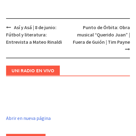
Así y Asá | 8 de junio:
Punto de Órbita: Obra
Navegación
Fútbol y literatura:
musical “Querido Juan” |
de
Entrevista a Mateo Rinaldi
Fuera de Guión | Tim Payne
entradas
UNI RADIO EN VIVO
Abrir en nueva página