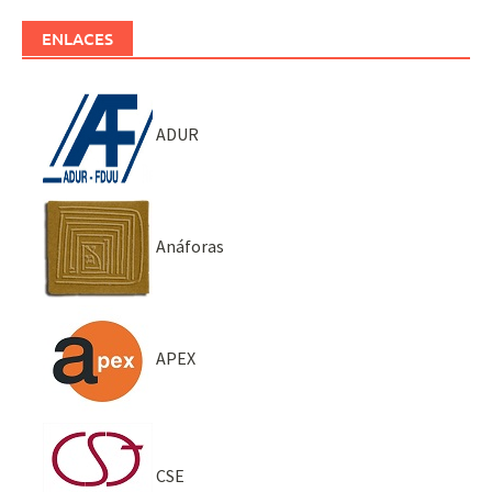
ENLACES
ADUR
Anáforas
APEX
CSE