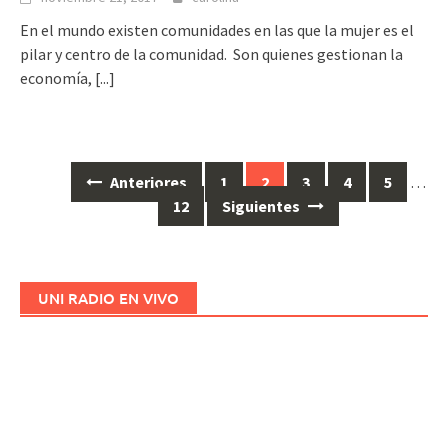
En el mundo existen comunidades en las que la mujer es el
pilar y centro de la comunidad. Son quienes gestionan la
economía,
[...]
Anteriores
1
2
3
4
5
…
Ir
12
Siguientes
a
las
entradas
UNI RADIO EN VIVO