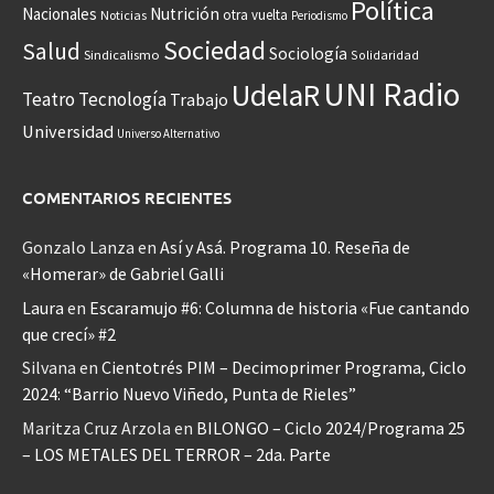
Política
Nacionales
Nutrición
otra vuelta
Noticias
Periodismo
Sociedad
Salud
Sociología
Sindicalismo
Solidaridad
UNI Radio
UdelaR
Teatro
Tecnología
Trabajo
Universidad
Universo Alternativo
COMENTARIOS RECIENTES
Gonzalo Lanza
en
Así y Asá. Programa 10. Reseña de
«Homerar» de Gabriel Galli
Laura
en
Escaramujo #6: Columna de historia «Fue cantando
que crecí» #2
Silvana
en
Cientotrés PIM – Decimoprimer Programa, Ciclo
2024: “Barrio Nuevo Viñedo, Punta de Rieles”
Maritza Cruz Arzola
en
BILONGO – Ciclo 2024/Programa 25
– LOS METALES DEL TERROR – 2da. Parte