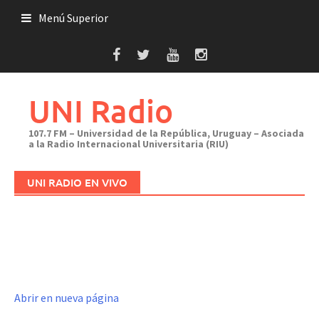
Saltar
Menú Superior
al
contenido
UNI Radio
107.7 FM – Universidad de la República, Uruguay – Asociada
a la Radio Internacional Universitaria (RIU)
UNI RADIO EN VIVO
Abrir en nueva página