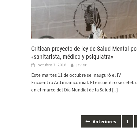
Critican proyecto de ley de Salud Mental po
«sanitarista, médico y psiquiatra»
octubre 7, 2016
javier
Este martes 11 de octubre se inauguró el IV
Encuentro Antimanicomial. El encuentro se celebr
en el marco del Día Mundial de la Salud
[...]
Anteriores
1
Ir
a