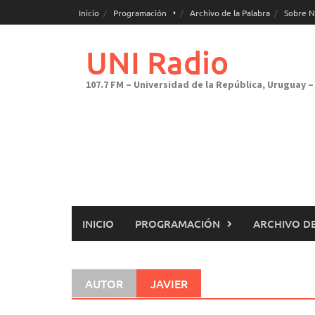
Saltar
Inicio
Programación
Archivo de la Palabra
Sobre N
al
contenido
UNI Radio
107.7 FM – Universidad de la República, Uruguay – 
INICIO
PROGRAMACIÓN
ARCHIVO DE
AUTOR
JAVIER