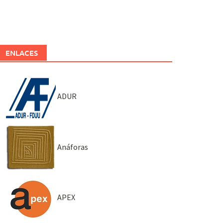
ENLACES
ADUR
Anáforas
APEX