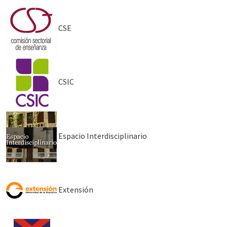
CSE
CSIC
Espacio Interdisciplinario
Extensión