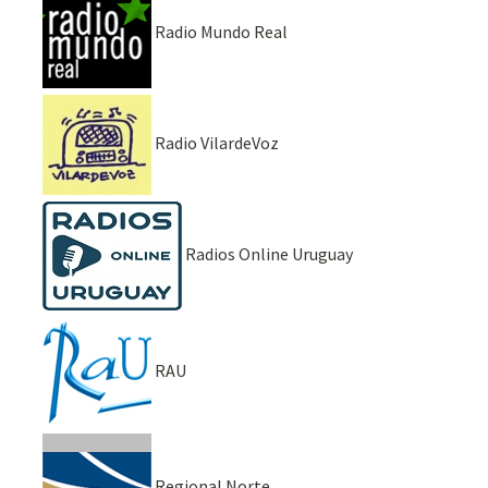
Radio Mundo Real
Radio VilardeVoz
Radios Online Uruguay
RAU
Regional Norte