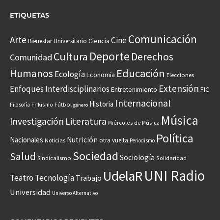
ETIQUETAS
Comunicación
Arte
Cine
Ciencia
Bienestar Universitario
Deporte
Cultura
Derechos
Comunidad
Educación
Humanos
Ecología
Economía
Elecciones
Extensión
Enfoques Interdisciplinarios
Entretenimiento
FIC
Internacional
Historia
Frikismo
Fútbol
Filosofía
género
Música
Investigación
Literatura
Miércoles de Música
Política
Nacionales
Nutrición
otra vuelta
Noticias
Periodismo
Sociedad
Salud
Sociología
Sindicalismo
Solidaridad
UNI Radio
UdelaR
Teatro
Tecnología
Trabajo
Universidad
Universo Alternativo