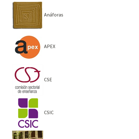
Anáforas
APEX
CSE
CSIC