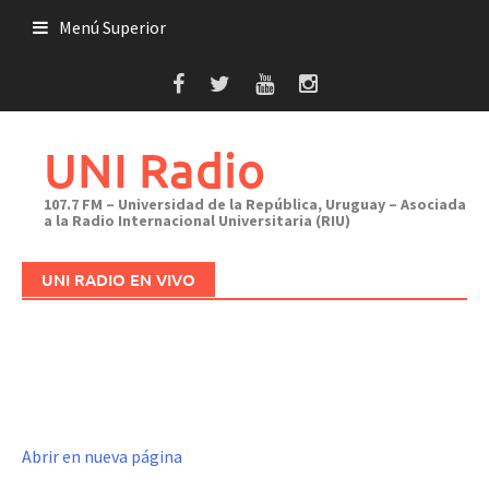
Saltar
Menú Superior
al
contenido
UNI Radio
107.7 FM – Universidad de la República, Uruguay – Asociada
a la Radio Internacional Universitaria (RIU)
UNI RADIO EN VIVO
Abrir en nueva página