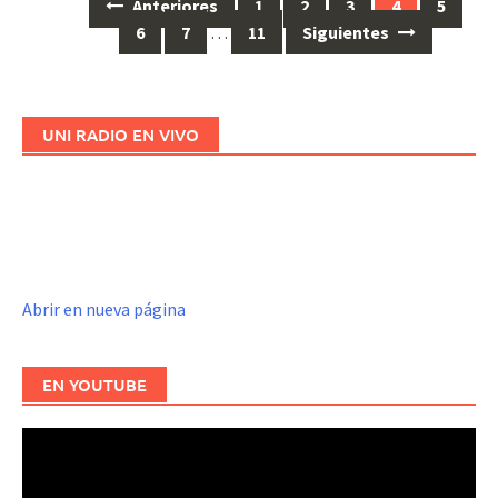
Anteriores
1
2
3
4
5
Ir
6
7
…
11
Siguientes
a
las
entradas
UNI RADIO EN VIVO
Abrir en nueva página
EN YOUTUBE