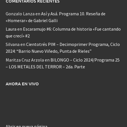
COMENTARIOS RECIENTES
Gonzalo Lanza
en
Así y Asá. Programa 10. Reseña de
«Homerar» de Gabriel Galli
Laura
en
Escaramujo #6: Columna de historia «Fue cantando
que crecí» #2
Silvana
en
Cientotrés PIM – Decimoprimer Programa, Ciclo
2024: “Barrio Nuevo Viñedo, Punta de Rieles”
Maritza Cruz Arzola
en
BILONGO – Ciclo 2024/Programa 25
– LOS METALES DEL TERROR – 2da. Parte
AHORA EN VIVO
Abrir en nueva página