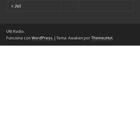
« Jul
UNI Radio.
Funciona con
WordPress
.
|
Tema: Awaken por
ThemezHut
.