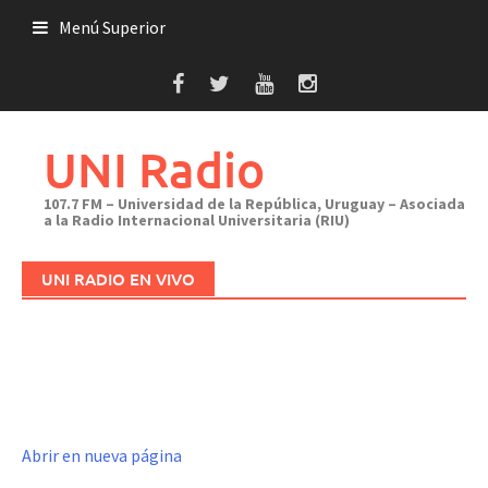
Saltar
Menú Superior
al
contenido
UNI Radio
107.7 FM – Universidad de la República, Uruguay – Asociada
a la Radio Internacional Universitaria (RIU)
UNI RADIO EN VIVO
Abrir en nueva página