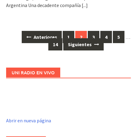
Argentina Una decadente compañía
[...]
Anteriores
1
2
3
4
5
…
Ir
14
Siguientes
a
las
entradas
UNI RADIO EN VIVO
Abrir en nueva página