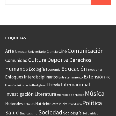
ETIQUETAS
Comunicación
Arte
Cine
Ciencia
Bienestar Universitario
Deporte
Cultura
Derechos
Comunidad
Educación
Humanos
Ecología
Economía
Elecciones
Extensión
Enfoques Interdisciplinarios
Entretenimiento
FIC
Internacional
Historia
Frikismo
Fútbol
Filosofía
género
Música
Investigación
Literatura
Miércoles de Música
Política
Nacionales
Nutrición
otra vuelta
Noticias
Periodismo
Sociedad
Salud
Sociología
Sindicalismo
Solidaridad