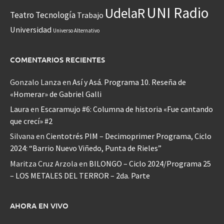
UNI Radio
UdelaR
Teatro
Tecnología
Trabajo
Universidad
Universo Alternativo
COMENTARIOS RECIENTES
Gonzalo Lanza
en
Así y Asá. Programa 10. Reseña de
«Homerar» de Gabriel Galli
Laura
en
Escaramujo #6: Columna de historia «Fue cantando
que crecí» #2
Silvana
en
Cientotrés PIM – Decimoprimer Programa, Ciclo
2024: “Barrio Nuevo Viñedo, Punta de Rieles”
Maritza Cruz Arzola
en
BILONGO – Ciclo 2024/Programa 25
– LOS METALES DEL TERROR – 2da. Parte
AHORA EN VIVO