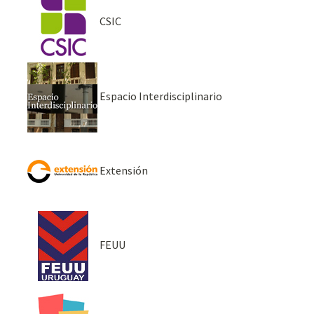
CSIC
Espacio Interdisciplinario
Extensión
FEUU