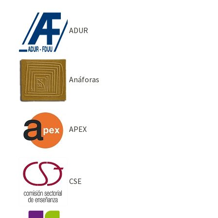
ADUR
Anáforas
APEX
CSE