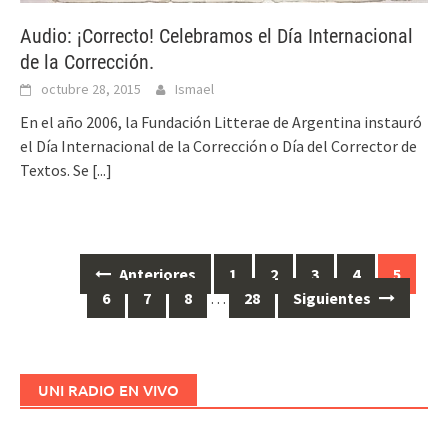
Audio: ¡Correcto! Celebramos el Día Internacional
de la Corrección.
octubre 28, 2015
Ismael
En el año 2006, la Fundación Litterae de Argentina instauró
el Día Internacional de la Corrección o Día del Corrector de
Textos. Se
[...]
Anteriores
1
2
3
4
5
Ir
6
7
8
…
28
Siguientes
a
las
entradas
UNI RADIO EN VIVO