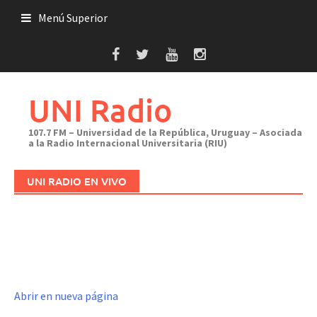
Saltar
Menú Superior
al
contenido
UNI Radio
107.7 FM – Universidad de la República, Uruguay – Asociada
a la Radio Internacional Universitaria (RIU)
UNI RADIO EN VIVO
Abrir en nueva página