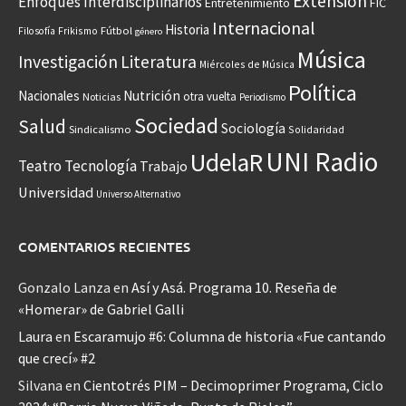
Extensión
Enfoques Interdisciplinarios
Entretenimiento
FIC
Internacional
Historia
Frikismo
Fútbol
Filosofía
género
Música
Investigación
Literatura
Miércoles de Música
Política
Nacionales
Nutrición
otra vuelta
Noticias
Periodismo
Sociedad
Salud
Sociología
Sindicalismo
Solidaridad
UNI Radio
UdelaR
Teatro
Tecnología
Trabajo
Universidad
Universo Alternativo
COMENTARIOS RECIENTES
Gonzalo Lanza
en
Así y Asá. Programa 10. Reseña de
«Homerar» de Gabriel Galli
Laura
en
Escaramujo #6: Columna de historia «Fue cantando
que crecí» #2
Silvana
en
Cientotrés PIM – Decimoprimer Programa, Ciclo