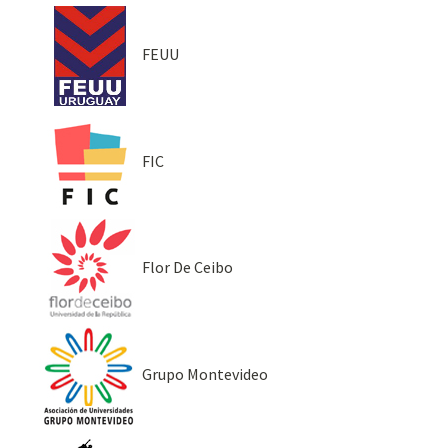
FEUU
FIC
Flor De Ceibo
Grupo Montevideo