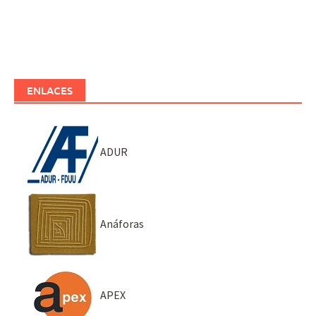
ENLACES
ADUR
Anáforas
APEX