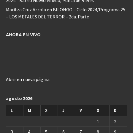
2024: “Barrio Nuevo Viñedo, Punta de Rieles”
Maritza Cruz Arzola
en
BILONGO – Ciclo 2024/Programa 25
– LOS METALES DEL TERROR – 2da. Parte
AHORA EN VIVO
Abrir en nueva página
agosto 2026
L
M
X
J
V
S
D
1
2
3
4
5
6
7
8
9