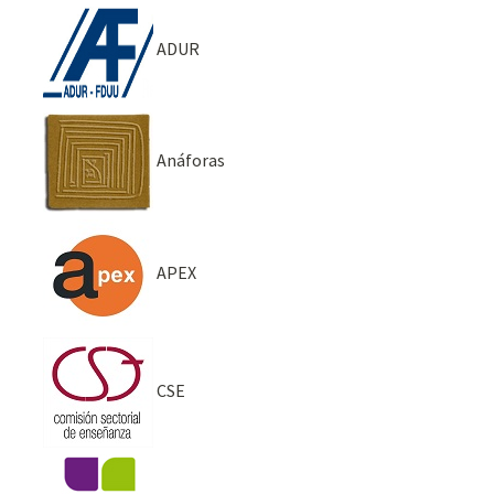
ADUR
Anáforas
APEX
CSE