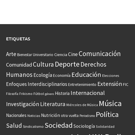
ETIQUETAS
Comunicación
Arte
Cine
Ciencia
Bienestar Universitario
Deporte
Cultura
Derechos
Comunidad
Educación
Humanos
Ecología
Economía
Elecciones
Extensión
Enfoques Interdisciplinarios
Entretenimiento
FIC
Internacional
Historia
Frikismo
Fútbol
Filosofía
género
Música
Investigación
Literatura
Miércoles de Música
Política
Nacionales
Nutrición
otra vuelta
Noticias
Periodismo
Sociedad
Salud
Sociología
Sindicalismo
Solidaridad