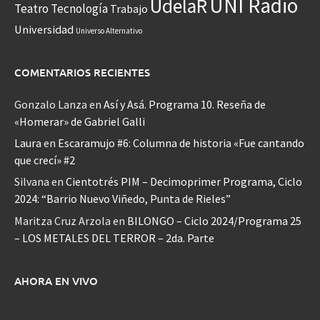
UNI Radio
UdelaR
Teatro
Tecnología
Trabajo
Universidad
Universo Alternativo
COMENTARIOS RECIENTES
Gonzalo Lanza
en
Así y Asá. Programa 10. Reseña de
«Homerar» de Gabriel Galli
Laura
en
Escaramujo #6: Columna de historia «Fue cantando
que crecí» #2
Silvana
en
Cientotrés PIM – Decimoprimer Programa, Ciclo
2024: “Barrio Nuevo Viñedo, Punta de Rieles”
Maritza Cruz Arzola
en
BILONGO – Ciclo 2024/Programa 25
– LOS METALES DEL TERROR – 2da. Parte
AHORA EN VIVO