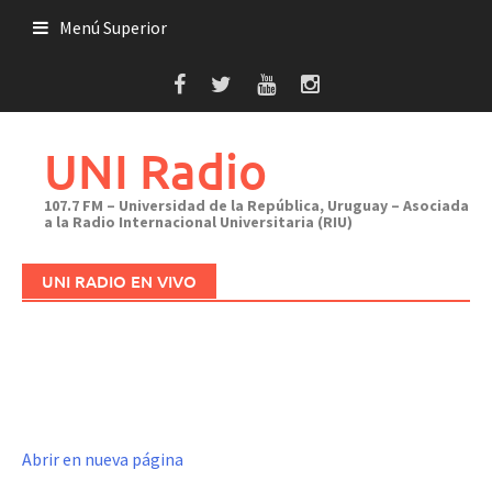
Saltar
Menú Superior
al
contenido
UNI Radio
107.7 FM – Universidad de la República, Uruguay – Asociada
a la Radio Internacional Universitaria (RIU)
UNI RADIO EN VIVO
Abrir en nueva página