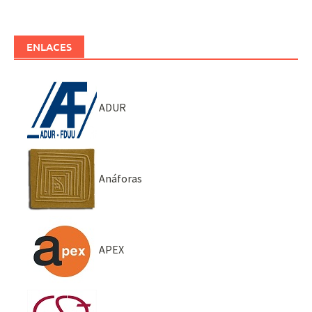
ENLACES
ADUR
Anáforas
APEX