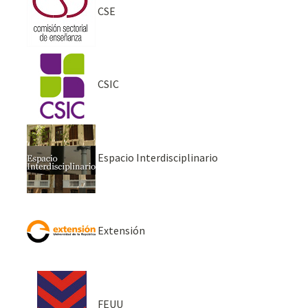
CSE
CSIC
Espacio Interdisciplinario
Extensión
FEUU