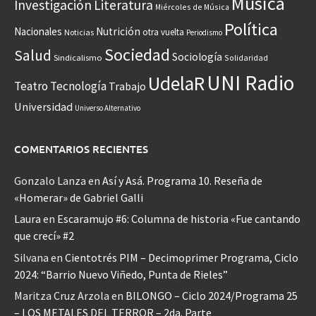
Música
Investigación
Literatura
Miércoles de Música
Política
Nacionales
Nutrición
otra vuelta
Noticias
Periodismo
Sociedad
Salud
Sociología
Sindicalismo
Solidaridad
UNI Radio
UdelaR
Teatro
Tecnología
Trabajo
Universidad
Universo Alternativo
COMENTARIOS RECIENTES
Gonzalo Lanza
en
Así y Asá. Programa 10. Reseña de
«Homerar» de Gabriel Galli
Laura
en
Escaramujo #6: Columna de historia «Fue cantando
que crecí» #2
Silvana
en
Cientotrés PIM – Decimoprimer Programa, Ciclo
2024: “Barrio Nuevo Viñedo, Punta de Rieles”
Maritza Cruz Arzola
en
BILONGO – Ciclo 2024/Programa 25
– LOS METALES DEL TERROR – 2da. Parte