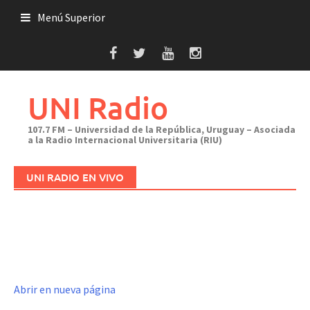
Saltar
Menú Superior
al
contenido
UNI Radio
107.7 FM – Universidad de la República, Uruguay – Asociada
a la Radio Internacional Universitaria (RIU)
UNI RADIO EN VIVO
Abrir en nueva página