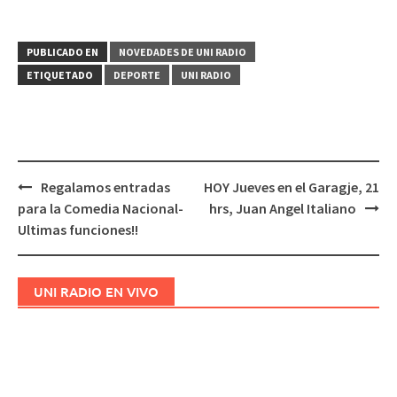
PUBLICADO EN
NOVEDADES DE UNI RADIO
ETIQUETADO
DEPORTE
UNI RADIO
Regalamos entradas
HOY Jueves en el Garagje, 21
Navegación
para la Comedia Nacional-
hrs, Juan Angel Italiano
de
Ultimas funciones!!
entradas
UNI RADIO EN VIVO