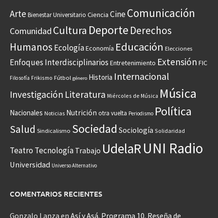
Comunicación
Arte
Cine
Ciencia
Bienestar Universitario
Deporte
Cultura
Derechos
Comunidad
Educación
Humanos
Ecología
Economía
Elecciones
Extensión
Enfoques Interdisciplinarios
Entretenimiento
FIC
Internacional
Historia
Frikismo
Fútbol
Filosofía
género
Música
Investigación
Literatura
Miércoles de Música
Política
Nacionales
Nutrición
otra vuelta
Noticias
Periodismo
Sociedad
Salud
Sociología
Sindicalismo
Solidaridad
UNI Radio
UdelaR
Teatro
Tecnología
Trabajo
Universidad
Universo Alternativo
COMENTARIOS RECIENTES
Gonzalo Lanza
en
Así y Asá. Programa 10. Reseña de