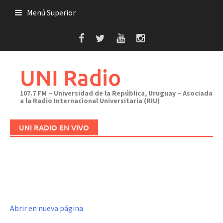
Saltar
Menú Superior
al
contenido
UNI Radio
107.7 FM – Universidad de la República, Uruguay – Asociada
a la Radio Internacional Universitaria (RIU)
UNI RADIO EN VIVO
Abrir en nueva página