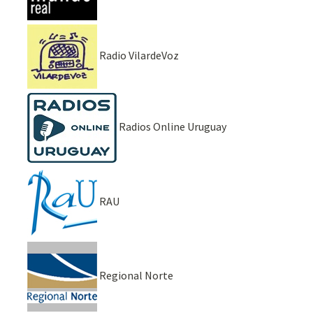
Radio VilardeVoz
Radios Online Uruguay
RAU
Regional Norte