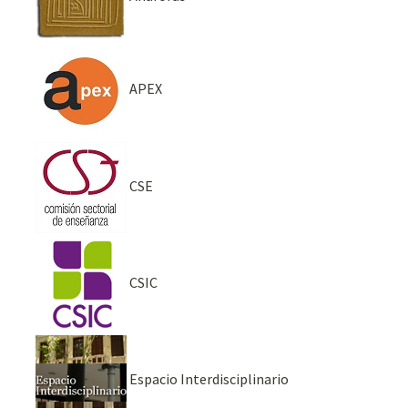
APEX
CSE
CSIC
Espacio Interdisciplinario