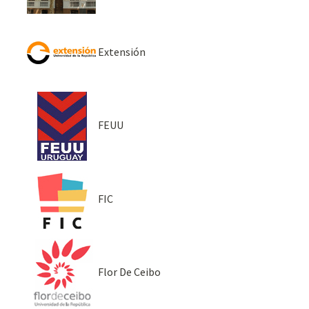
Extensión
FEUU
FIC
Flor De Ceibo